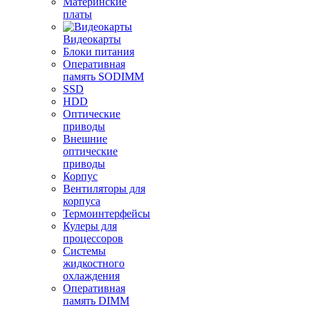
Материнские
платы
Видеокарты
Блоки питания
Оперативная
память SODIMM
SSD
HDD
Оптические
приводы
Внешние
оптические
приводы
Корпус
Вентиляторы для
корпуса
Термоинтерфейсы
Кулеры для
процессоров
Системы
жидкостного
охлаждения
Оперативная
память DIMM