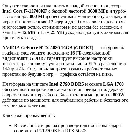
Ощутите скорость и плавность в каждой сцене: процессор
Intel Core i7-12700KF
с базовой частотой
3600 МГц
и турбо-
частотой до
5000 МГц
обеспечивает молниеносную отдачу в
играх и приложениях. 12 ядер и до 20 потоков справляются с
многозадачностью, стримингом и рендером без задержек, а
кэш L2 =
12 МБ
и L3 =
25 МБ
ускоряют доступ к данным для
критических задач.
NVIDIA GeForce RTX 5080 16GB (GDDR7)
— это уровень
графики следующего поколения: 16 ГБ сверхбыстрой
видеопамяти GDDR7 гарантирует высокие настройки
текстур, трассировку лучей и стабильный FPS в разрешениях
1440p и 4K. От ультра-настроек в самых требовательных
проектах до будущих игр — графика остаётся на пике.
Платформа на чипсете
Intel Z790 DDR5
и сокете
LGA 1700
обеспечивает широкие возможности апгрейда и поддержку
современных интерфейсов. Блок питания мощностью
800W
даёт запас по мощности для стабильной работы и безопасного
разгона компонентов.
Ключевые преимущества:
Высочайшая игровая производительность благодаря
сочетанию i7-12700KF и RTX 5080;