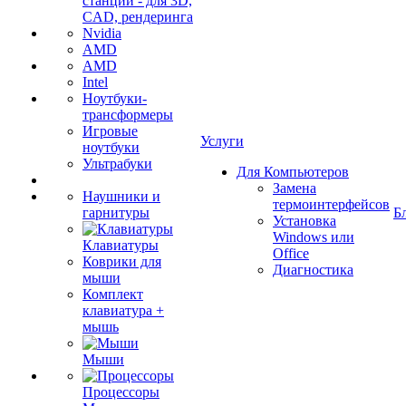
станции - для 3D,
CAD, рендеринга
Nvidia
AMD
AMD
Intel
Ноутбуки-
трансформеры
Игровые
Услуги
ноутбуки
Ультрабуки
Для Компьютеров
Замена
Наушники и
термоинтерфейсов
гарнитуры
Б
Установка
Windows или
Клавиатуры
Office
Коврики для
Диагностика
мыши
Комплект
клавиатура +
мышь
Мыши
Процессоры