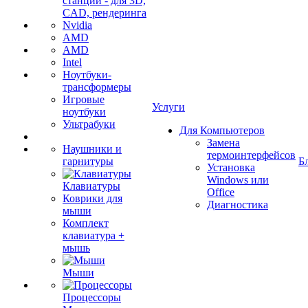
станции - для 3D,
CAD, рендеринга
Nvidia
AMD
AMD
Intel
Ноутбуки-
трансформеры
Игровые
Услуги
ноутбуки
Ультрабуки
Для Компьютеров
Замена
Наушники и
термоинтерфейсов
гарнитуры
Б
Установка
Windows или
Клавиатуры
Office
Коврики для
Диагностика
мыши
Комплект
клавиатура +
мышь
Мыши
Процессоры