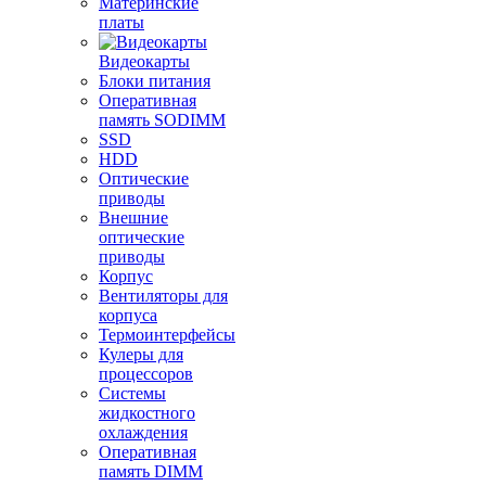
Материнские
платы
Видеокарты
Блоки питания
Оперативная
память SODIMM
SSD
HDD
Оптические
приводы
Внешние
оптические
приводы
Корпус
Вентиляторы для
корпуса
Термоинтерфейсы
Кулеры для
процессоров
Системы
жидкостного
охлаждения
Оперативная
память DIMM