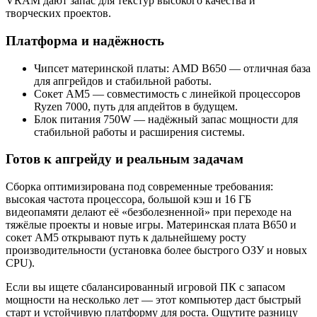
VRAM дают запас для текстур высокого качества и
творческих проектов.
Платформа и надёжность
Чипсет материнской платы: AMD B650 — отличная база
для апгрейдов и стабильной работы.
Сокет AM5 — совместимость с линейкой процессоров
Ryzen 7000, путь для апдейтов в будущем.
Блок питания 750W — надёжный запас мощности для
стабильной работы и расширения системы.
Готов к апгрейду и реальным задачам
Сборка оптимизирована под современные требования:
высокая частота процессора, большой кэш и 16 ГБ
видеопамяти делают её «безболезненной» при переходе на
тяжёлые проекты и новые игры. Материнская плата B650 и
сокет AM5 открывают путь к дальнейшему росту
производительности (установка более быстрого ОЗУ и новых
CPU).
Если вы ищете сбалансированный игровой ПК с запасом
мощности на несколько лет — этот компьютер даст быстрый
старт и устойчивую платформу для роста. Ощутите разницу