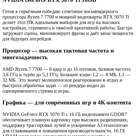
Готов к серьёзным победам: сочетание восьмиядерного
процессора Ryzen 7 7700 и мощной видеокарты RTX 5070 Ti
делает этот ПК идеальным выбором для игр на высоких
настройках, стриминга и тяжёлой креативной работы. Быстро
загружает сцены, минимизирует фризы и даёт запас мощности
для будущих апгрейдов.
Процессор — высокая тактовая частота и
многозадачность
AMD Ryzen 7 7700 — 8 ядер и до 16 потоков, базовая частота
3,8 ГГц и турбо до 5,3 ГГц. Большие кэши: L2 — 8 МБ, L3 —
32 МБ. Это значит молниеносное реагирование в играх и
быстрота обработки задач — от рендера видео до
одновременного стрима и игры.
Графика — для современных игр и 4K-контента
NVIDIA GeForce RTX 5070 Ti с 16 ГБ видеопамяти GDDR7
обеспечивает плавную картинку при высоких разрешениях,
поддержку трассировки лучей и ускоренные AI-технологии
для сглаживания и повышения производительности. 16 ГБ