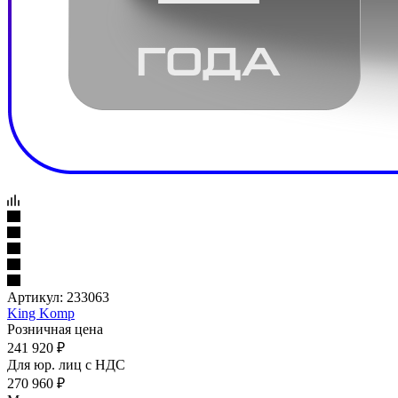
Артикул:
233063
King Komp
Розничная цена
241 920
₽
Для юр. лиц c НДС
270 960
₽