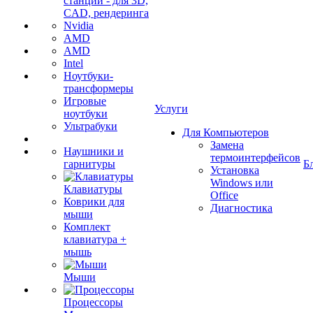
станции - для 3D,
CAD, рендеринга
Nvidia
AMD
AMD
Intel
Ноутбуки-
трансформеры
Игровые
Услуги
ноутбуки
Ультрабуки
Для Компьютеров
Замена
Наушники и
термоинтерфейсов
гарнитуры
Б
Установка
Windows или
Клавиатуры
Office
Коврики для
Диагностика
мыши
Комплект
клавиатура +
мышь
Мыши
Процессоры