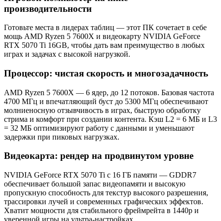
производительности
Готовьте места в лидерах таблиц — этот ПК сочетает в себе
мощь AMD Ryzen 5 7600X и видеокарту NVIDIA GeForce
RTX 5070 Ti 16GB, чтобы дать вам преимущество в любых
играх и задачах с высокой нагрузкой.
Процессор: чистая скорость и многозадачность
AMD Ryzen 5 7600X — 6 ядер, до 12 потоков. Базовая частота
4700 МГц и впечатляющий буст до 5300 МГц обеспечивают
молниеносную отзывчивость в играх, быструю обработку
стрима и комфорт при создании контента. Кэш L2 = 6 МБ и L3
= 32 МБ оптимизируют работу с данными и уменьшают
задержки при пиковых нагрузках.
Видеокарта: рендер на продвинутом уровне
NVIDIA GeForce RTX 5070 Ti с 16 ГБ памяти — GDDR7
обеспечивает большой запас видеопамяти и высокую
пропускную способность для текстур высокого разрешения,
трассировки лучей и современных графических эффектов.
Хватит мощности для стабильного фреймрейта в 1440p и
уверенной игры на ультра-настройках.