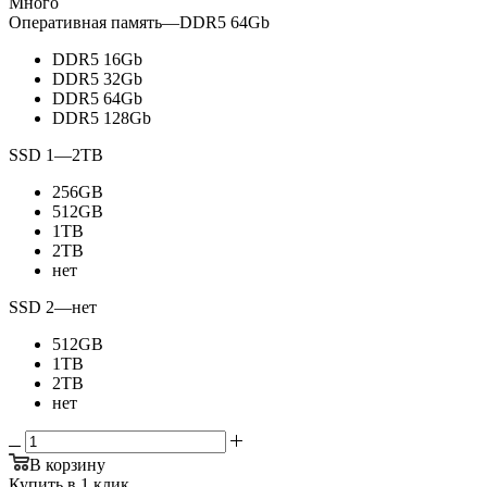
Много
Оперативная память
—
DDR5 64Gb
DDR5 16Gb
DDR5 32Gb
DDR5 64Gb
DDR5 128Gb
SSD 1
—
2TB
256GB
512GB
1TB
2TB
нет
SSD 2
—
нет
512GB
1TB
2TB
нет
В корзину
Купить в 1 клик