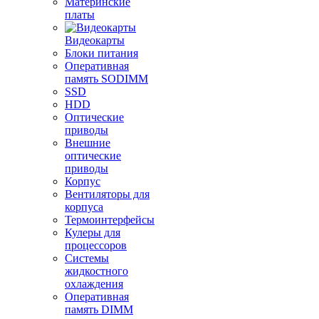
Материнские
платы
Видеокарты
Блоки питания
Оперативная
память SODIMM
SSD
HDD
Оптические
приводы
Внешние
оптические
приводы
Корпус
Вентиляторы для
корпуса
Термоинтерфейсы
Кулеры для
процессоров
Системы
жидкостного
охлаждения
Оперативная
память DIMM