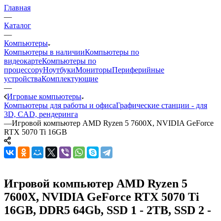
Главная
—
Каталог
—
Компьютеры
Компьютеры в наличии
Компьютеры по
видеокарте
Компьютеры по
процессору
Ноутбуки
Мониторы
Периферийные
устройства
Комплектующие
—
Игровые компьютеры
Компьютеры для работы и офиса
Графические станции - для
3D, CAD, рендеринга
—
Игровой компьютер AMD Ryzen 5 7600X, NVIDIA GeForce
RTX 5070 Ti 16GB
Игровой компьютер AMD Ryzen 5
7600X, NVIDIA GeForce RTX 5070 Ti
16GB, DDR5 64Gb, SSD 1 - 2TB, SSD 2 -