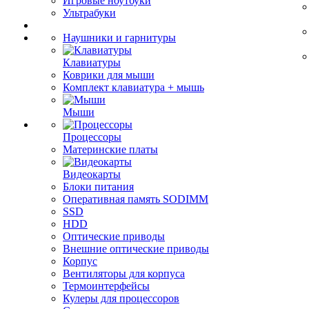
Игровые ноутбуки
Ультрабуки
Наушники и гарнитуры
Клавиатуры
Коврики для мыши
Комплект клавиатура + мышь
Мыши
Процессоры
Материнские платы
Видеокарты
Блоки питания
Оперативная память SODIMM
SSD
HDD
Оптические приводы
Внешние оптические приводы
Корпус
Вентиляторы для корпуса
Термоинтерфейсы
Кулеры для процессоров