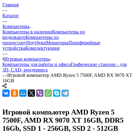
Главная
—
Каталог
—
Компьютеры
Компьютеры в наличии
Компьютеры по
видеокарте
Компьютеры по
процессору
Ноутбуки
Мониторы
Периферийные
устройства
Комплектующие
—
Игровые компьютеры
Компьютеры для работы и офиса
Графические станции - для
3D, CAD, рендеринга
—
Игровой компьютер AMD Ryzen 5 7500F, AMD RX 9070 XT
16GB
Игровой компьютер AMD Ryzen 5
7500F, AMD RX 9070 XT 16GB, DDR5
16Gb, SSD 1 - 256GB, SSD 2 - 512GB