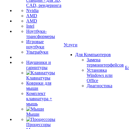
станции - для 3D,
CAD, рендеринга
Nvidia
AMD
AMD
Intel
Ноутбуки-
трансформеры
Игровые
Услуги
ноутбуки
Ультрабуки
Для Компьютеров
Замена
Наушники и
термоинтерфейсов
гарнитуры
Б
Установка
Windows или
Клавиатуры
Office
Коврики для
Диагностика
мыши
Комплект
клавиатура +
мышь
Мыши
Процессоры