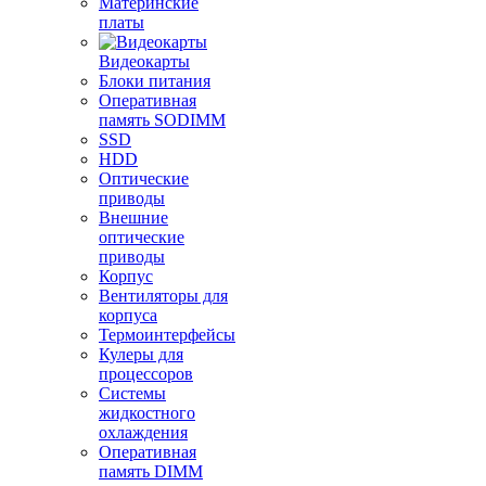
Материнские
платы
Видеокарты
Блоки питания
Оперативная
память SODIMM
SSD
HDD
Оптические
приводы
Внешние
оптические
приводы
Корпус
Вентиляторы для
корпуса
Термоинтерфейсы
Кулеры для
процессоров
Системы
жидкостного
охлаждения
Оперативная
память DIMM