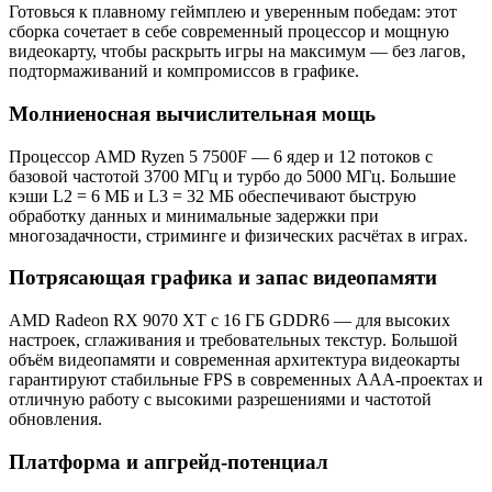
Готовься к плавному геймплею и уверенным победам: этот
сборка сочетает в себе современный процессор и мощную
видеокарту, чтобы раскрыть игры на максимум — без лагов,
подтормаживаний и компромиссов в графике.
Молниеносная вычислительная мощь
Процессор AMD Ryzen 5 7500F — 6 ядер и 12 потоков с
базовой частотой 3700 МГц и турбо до 5000 МГц. Большие
кэши L2 = 6 МБ и L3 = 32 МБ обеспечивают быструю
обработку данных и минимальные задержки при
многозадачности, стриминге и физических расчётах в играх.
Потрясающая графика и запас видеопамяти
AMD Radeon RX 9070 XT с 16 ГБ GDDR6 — для высоких
настроек, сглаживания и требовательных текстур. Большой
объём видеопамяти и современная архитектура видеокарты
гарантируют стабильные FPS в современных ААА‑проектах и
отличную работу с высокими разрешениями и частотой
обновления.
Платформа и апгрейд‑потенциал