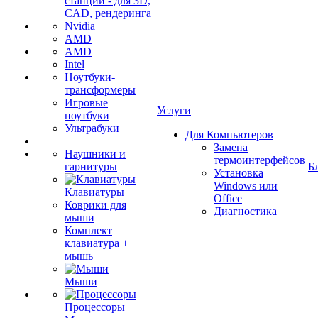
станции - для 3D,
CAD, рендеринга
Nvidia
AMD
AMD
Intel
Ноутбуки-
трансформеры
Игровые
Услуги
ноутбуки
Ультрабуки
Для Компьютеров
Замена
Наушники и
термоинтерфейсов
гарнитуры
Б
Установка
Windows или
Клавиатуры
Office
Коврики для
Диагностика
мыши
Комплект
клавиатура +
мышь
Мыши
Процессоры