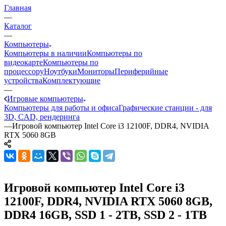
Главная
—
Каталог
—
Компьютеры
Компьютеры в наличии
Компьютеры по
видеокарте
Компьютеры по
процессору
Ноутбуки
Мониторы
Периферийные
устройства
Комплектующие
—
Игровые компьютеры
Компьютеры для работы и офиса
Графические станции - для
3D, CAD, рендеринга
—
Игровой компьютер Intel Core i3 12100F, DDR4, NVIDIA
RTX 5060 8GB
Игровой компьютер Intel Core i3
12100F, DDR4, NVIDIA RTX 5060 8GB,
DDR4 16GB, SSD 1 - 2TB, SSD 2 - 1TB