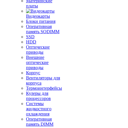
Материнские
платы
Видеокарты
Блоки питания
Оперативная
память SODIMM
SSD
HDD
Оптические
приводы
Внешние
оптические
приводы
Корпус
Вентиляторы для
корпуса
Термоинтерфейсы
Кулеры для
процессоров
Системы
жидкостного
охлаждения
Оперативная
память DIMM