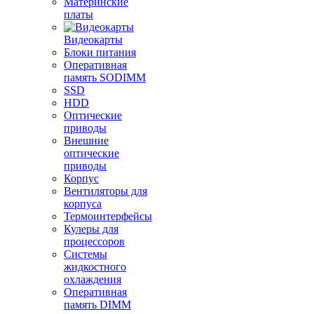
Материнские
платы
Видеокарты
Блоки питания
Оперативная
память SODIMM
SSD
HDD
Оптические
приводы
Внешние
оптические
приводы
Корпус
Вентиляторы для
корпуса
Термоинтерфейсы
Кулеры для
процессоров
Системы
жидкостного
охлаждения
Оперативная
память DIMM