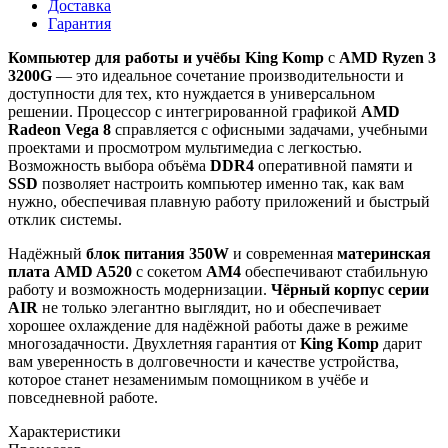
Доставка
Гарантия
Компьютер для работы и учёбы King Komp
с
AMD Ryzen 3
3200G
— это идеальное сочетание производительности и
доступности для тех, кто нуждается в универсальном
решении. Процессор с интегрированной графикой
AMD
Radeon Vega 8
справляется с офисными задачами, учебными
проектами и просмотром мультимедиа с легкостью.
Возможность выбора объёма
DDR4
оперативной памяти и
SSD
позволяет настроить компьютер именно так, как вам
нужно, обеспечивая плавную работу приложений и быстрый
отклик системы.
Надёжный
блок питания 350W
и современная
материнская
плата AMD A520
с сокетом
AM4
обеспечивают стабильную
работу и возможность модернизации.
Чёрный корпус серии
AIR
не только элегантно выглядит, но и обеспечивает
хорошее охлаждение для надёжной работы даже в режиме
многозадачности. Двухлетняя гарантия от
King Komp
дарит
вам уверенность в долговечности и качестве устройства,
которое станет незаменимым помощником в учёбе и
повседневной работе.
Характеристики