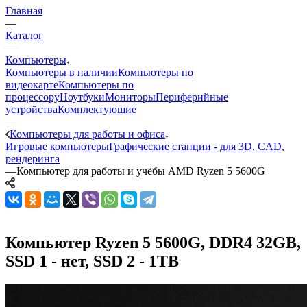
Главная
—
Каталог
—
Компьютеры
Компьютеры в наличии
Компьютеры по
видеокарте
Компьютеры по
процессору
Ноутбуки
Мониторы
Периферийные
устройства
Комплектующие
—
Компьютеры для работы и офиса
Игровые компьютеры
Графические станции - для 3D, CAD,
рендеринга
—
Компьютер для работы и учёбы AMD Ryzen 5 5600G
Компьютер Ryzen 5 5600G, DDR4 32GB,
SSD 1 - нет, SSD 2 - 1TB