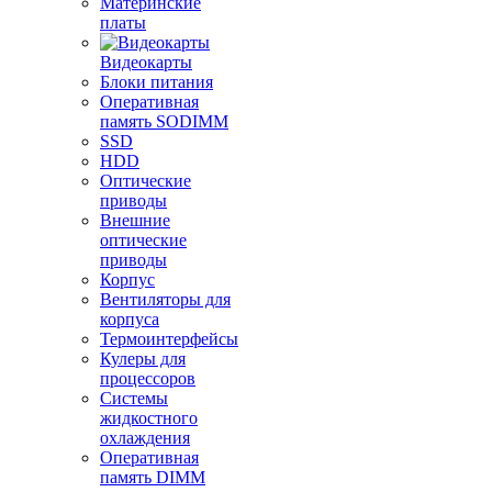
Материнские
платы
Видеокарты
Блоки питания
Оперативная
память SODIMM
SSD
HDD
Оптические
приводы
Внешние
оптические
приводы
Корпус
Вентиляторы для
корпуса
Термоинтерфейсы
Кулеры для
процессоров
Системы
жидкостного
охлаждения
Оперативная
память DIMM