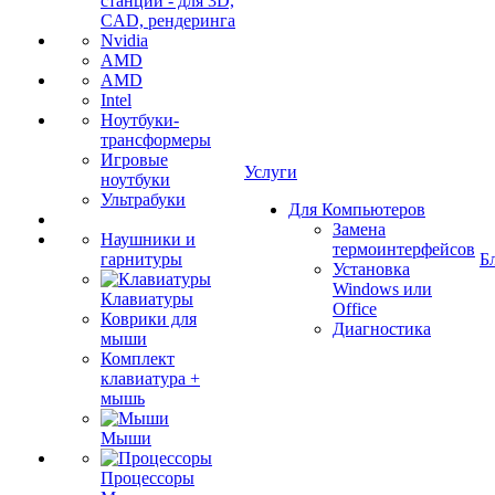
станции - для 3D,
CAD, рендеринга
Nvidia
AMD
AMD
Intel
Ноутбуки-
трансформеры
Игровые
Услуги
ноутбуки
Ультрабуки
Для Компьютеров
Замена
Наушники и
термоинтерфейсов
гарнитуры
Б
Установка
Windows или
Клавиатуры
Office
Коврики для
Диагностика
мыши
Комплект
клавиатура +
мышь
Мыши
Процессоры