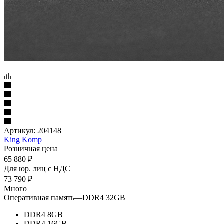
Артикул:
204148
King Komp
Розничная цена
65 880
₽
Для юр. лиц c НДС
73 790
₽
Много
Оперативная память
—
DDR4 32GB
DDR4 8GB
DDR4 16GB