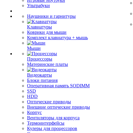
Игровые ноутбуки
Ультрабуки
Наушники и гарнитуры
Клавиатуры
Коврики для мыши
Комплект клавиатура + мышь
Мыши
Процессоры
Материнские платы
Видеокарты
Блоки питания
Оперативная память SODIMM
SSD
HDD
Оптические приводы
Внешние оптические приводы
Корпус
Вентиляторы для корпуса
Термоинтерфейсы
Кулеры для процессоров