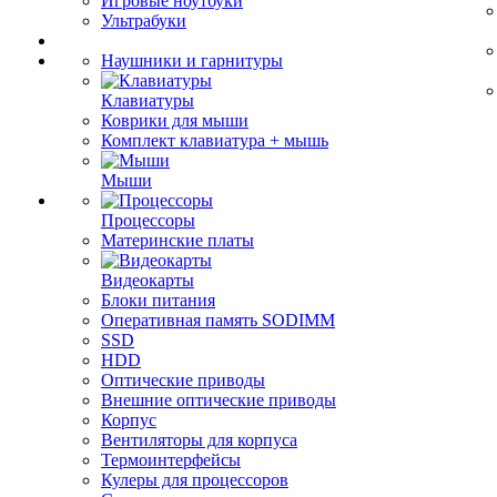
Игровые ноутбуки
Ультрабуки
Наушники и гарнитуры
Клавиатуры
Коврики для мыши
Комплект клавиатура + мышь
Мыши
Процессоры
Материнские платы
Видеокарты
Блоки питания
Оперативная память SODIMM
SSD
HDD
Оптические приводы
Внешние оптические приводы
Корпус
Вентиляторы для корпуса
Термоинтерфейсы
Кулеры для процессоров