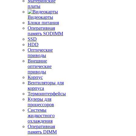
Материнские
платы
Видеокарты
Блоки питания
Оперативная
память SODIMM
SSD
HDD
Оптические
приводы
Внешние
оптические
приводы
Корпус
Вентиляторы для
корпуса
Термоинтерфейсы
Кулеры для
процессоров
Системы
жидкостного
охлаждения
Оперативная
память DIMM