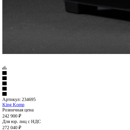
Артикул:
234695
King Komp
Розничная цена
242 900
₽
Для юр. лиц c НДС
272 040
₽