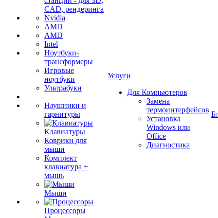
станции - для 3D,
CAD, рендеринга
Nvidia
AMD
AMD
Intel
Ноутбуки-
трансформеры
Игровые
Услуги
ноутбуки
Ультрабуки
Для Компьютеров
Замена
Наушники и
термоинтерфейсов
гарнитуры
Б
Установка
Windows или
Клавиатуры
Office
Коврики для
Диагностика
мыши
Комплект
клавиатура +
мышь
Мыши
Процессоры