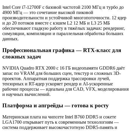
Intel Core i7-12700F с базовой частотой 2100 МГц и турбо до
4900 МГц — это сочетание высокой пиковой
производительности и устойчивой многопоточности. 12 ядер
и до 20 потоков вместе с кэшем L2 12 МБ и L3 25 МБ
обеспечивают гладкую работу в тяжёлых задачах: рендеринг,
симуляции, компиляции и параллельная обработка больших
данных.
Профессиональная графика — RTX-класс для
сложных задач
NVIDIA Quadro RTX 2000 с 16 ГБ видеопамяти GDDR6 даёт
запас по VRAM для больших сцен, текстур и сложных 3D-
проектов. Аппаратная поддержка трассировки лучей,
тензорных и RT-ядер ускоряет рендер и AI-ускоренные
рабочие процессы — идеальна для CAD, VFX, моделирования
и научных вычислений.
Платформа и апгрейды — готова к росту
Материнская плата на чипсете Intel B760 DDR5 и сокете
LGA1700 открывает путь к современным технологиям —
система поддерживает высокочастотную DDR5-память и