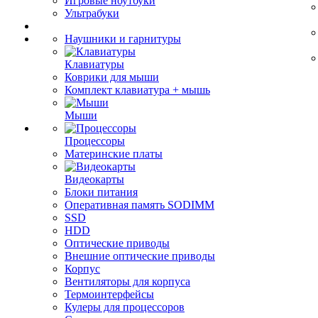
Игровые ноутбуки
Ультрабуки
Наушники и гарнитуры
Клавиатуры
Коврики для мыши
Комплект клавиатура + мышь
Мыши
Процессоры
Материнские платы
Видеокарты
Блоки питания
Оперативная память SODIMM
SSD
HDD
Оптические приводы
Внешние оптические приводы
Корпус
Вентиляторы для корпуса
Термоинтерфейсы
Кулеры для процессоров