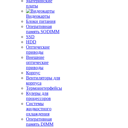
Материнские
платы
Видеокарты
Блоки питания
Оперативная
память SODIMM
SSD
HDD
Оптические
приводы
Внешние
оптические
приводы
Корпус
Вентиляторы для
корпуса
Термоинтерфейсы
Кулеры для
процессоров
Системы
жидкостного
охлаждения
Оперативная
память DIMM