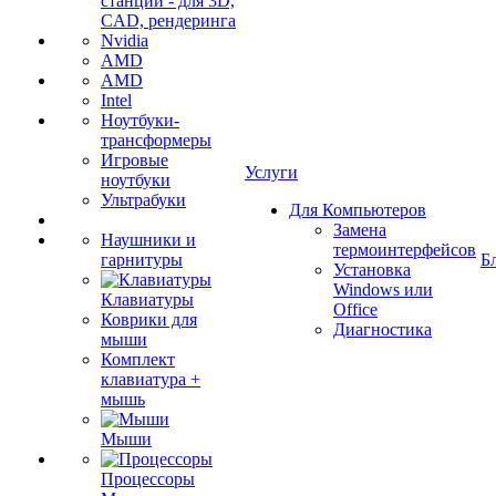
станции - для 3D,
CAD, рендеринга
Nvidia
AMD
AMD
Intel
Ноутбуки-
трансформеры
Игровые
Услуги
ноутбуки
Ультрабуки
Для Компьютеров
Замена
Наушники и
термоинтерфейсов
гарнитуры
Б
Установка
Windows или
Клавиатуры
Office
Коврики для
Диагностика
мыши
Комплект
клавиатура +
мышь
Мыши
Процессоры