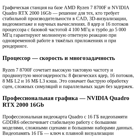
Графическая станция на базе AMD Ryzen 7 8700F и NVIDIA
Quadro RTX 2000 16Gb — решение для тех, кто требует
стабильной производительности в CAD, 3D-визуализации,
видеомонтаже и научных вычислениях. 8 ядер и 16 потоков
процессора с базовой частотой 4 100 МГц и турбо до 5 000
МГц гарантируют молниеную ответную реакцию при
одновременной работе в тяжёлых приложениях и при
рендеринге.
Процессор — скорость и многозадачность
Ryzen 7 8700F сочетает высокую тактовую частоту и
продвинутую многоядерность: 8 физических ядер, 16 потоков,
8 МБ L2 и 16 МБ L3 кэша. Это означает быструю обработку
сцен, сложных симуляций и параллельных задач без задержек.
Профессиональная графика — NVIDIA Quadro
RTX 2000 16Gb
Профессиональная видеокарта Quadro с 16 ГБ видеопамяти
GDDR6 обеспечивает стабильную работу с большими
моделями, сложными сценами и большими наборами данных.
Видеопамять 16 ГБ — ключ к плавной визуализации