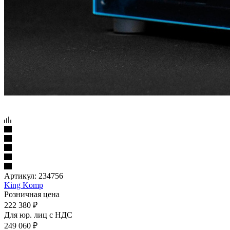
Артикул:
234756
King Komp
Розничная цена
222 380
₽
Для юр. лиц c НДС
249 060
₽