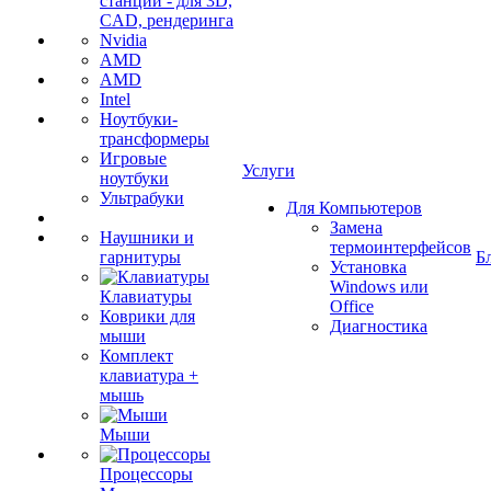
станции - для 3D,
CAD, рендеринга
Nvidia
AMD
AMD
Intel
Ноутбуки-
трансформеры
Игровые
Услуги
ноутбуки
Ультрабуки
Для Компьютеров
Замена
Наушники и
термоинтерфейсов
гарнитуры
Б
Установка
Windows или
Клавиатуры
Office
Коврики для
Диагностика
мыши
Комплект
клавиатура +
мышь
Мыши
Процессоры