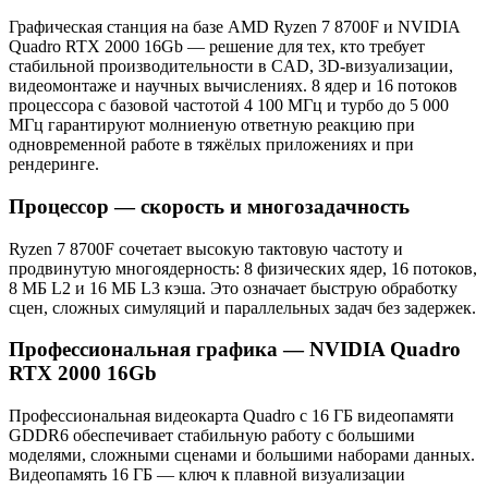
Графическая станция на базе AMD Ryzen 7 8700F и NVIDIA
Quadro RTX 2000 16Gb — решение для тех, кто требует
стабильной производительности в CAD, 3D-визуализации,
видеомонтаже и научных вычислениях. 8 ядер и 16 потоков
процессора с базовой частотой 4 100 МГц и турбо до 5 000
МГц гарантируют молниеную ответную реакцию при
одновременной работе в тяжёлых приложениях и при
рендеринге.
Процессор — скорость и многозадачность
Ryzen 7 8700F сочетает высокую тактовую частоту и
продвинутую многоядерность: 8 физических ядер, 16 потоков,
8 МБ L2 и 16 МБ L3 кэша. Это означает быструю обработку
сцен, сложных симуляций и параллельных задач без задержек.
Профессиональная графика — NVIDIA Quadro
RTX 2000 16Gb
Профессиональная видеокарта Quadro с 16 ГБ видеопамяти
GDDR6 обеспечивает стабильную работу с большими
моделями, сложными сценами и большими наборами данных.
Видеопамять 16 ГБ — ключ к плавной визуализации