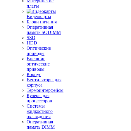
Материнские
платы
Видеокарты
Блоки питания
Оперативная
память SODIMM
SSD
HDD
Оптические
приводы
Внешние
оптические
приводы
Корпус
Вентиляторы для
корпуса
Термоинтерфейсы
Кулеры для
процессоров
Системы
жидкостного
охлаждения
Оперативная
память DIMM