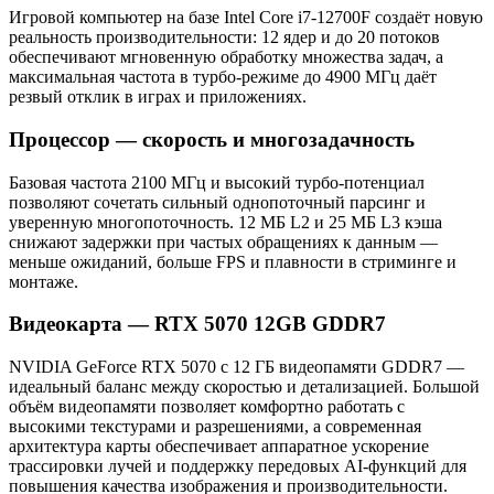
Игровой компьютер на базе Intel Core i7-12700F создаёт новую
реальность производительности: 12 ядер и до 20 потоков
обеспечивают мгновенную обработку множества задач, а
максимальная частота в турбо‑режиме до 4900 МГц даёт
резвый отклик в играх и приложениях.
Процессор — скорость и многозадачность
Базовая частота 2100 МГц и высокий турбо‑потенциал
позволяют сочетать сильный однопоточный парсинг и
уверенную многопоточность. 12 МБ L2 и 25 МБ L3 кэша
снижают задержки при частых обращениях к данным —
меньше ожиданий, больше FPS и плавности в стриминге и
монтаже.
Видеокарта — RTX 5070 12GB GDDR7
NVIDIA GeForce RTX 5070 с 12 ГБ видеопамяти GDDR7 —
идеальный баланс между скоростью и детализацией. Большой
объём видеопамяти позволяет комфортно работать с
высокими текстурами и разрешениями, а современная
архитектура карты обеспечивает аппаратное ускорение
трассировки лучей и поддержку передовых AI‑функций для
повышения качества изображения и производительности.