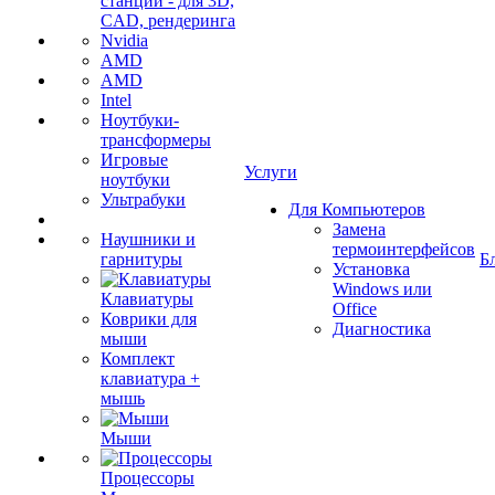
станции - для 3D,
CAD, рендеринга
Nvidia
AMD
AMD
Intel
Ноутбуки-
трансформеры
Игровые
Услуги
ноутбуки
Ультрабуки
Для Компьютеров
Замена
Наушники и
термоинтерфейсов
гарнитуры
Б
Установка
Windows или
Клавиатуры
Office
Коврики для
Диагностика
мыши
Комплект
клавиатура +
мышь
Мыши
Процессоры