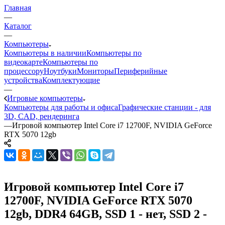
Главная
—
Каталог
—
Компьютеры
Компьютеры в наличии
Компьютеры по
видеокарте
Компьютеры по
процессору
Ноутбуки
Мониторы
Периферийные
устройства
Комплектующие
—
Игровые компьютеры
Компьютеры для работы и офиса
Графические станции - для
3D, CAD, рендеринга
—
Игровой компьютер Intel Core i7 12700F, NVIDIA GeForce
RTX 5070 12gb
Игровой компьютер Intel Core i7
12700F, NVIDIA GeForce RTX 5070
12gb, DDR4 64GB, SSD 1 - нет, SSD 2 -