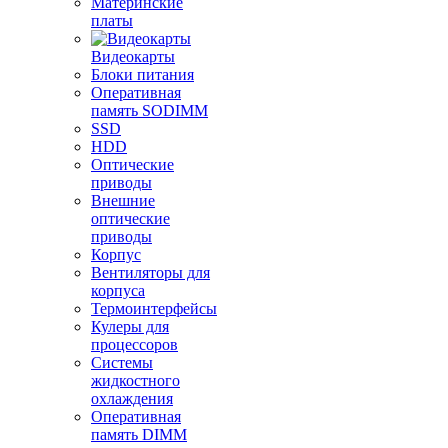
Материнские
платы
Видеокарты
Блоки питания
Оперативная
память SODIMM
SSD
HDD
Оптические
приводы
Внешние
оптические
приводы
Корпус
Вентиляторы для
корпуса
Термоинтерфейсы
Кулеры для
процессоров
Системы
жидкостного
охлаждения
Оперативная
память DIMM