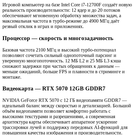
Игровой компьютер на базе Intel Core i7-12700F создаёт новую
реальность производительности: 12 ядер и до 20 потоков
обеспечивают мгновенную обработку множества задач, а
максимальная частота в турбо‑режиме до 4900 МГц даёт
резвый отклик в играх и приложениях.
Процессор — скорость и многозадачность
Базовая частота 2100 МГц и высокий турбо‑потенциал
позволяют сочетать сильный однопоточный парсинг и
уверенную многопоточность. 12 МБ L2 и 25 МБ L3 кэша
снижают задержки при частых обращениях к данным —
меньше ожиданий, больше FPS и плавности в стриминге и
монтаже.
Видеокарта — RTX 5070 12GB GDDR7
NVIDIA GeForce RTX 5070 с 12 ГБ видеопамяти GDDR7 —
идеальный баланс между скоростью и детализацией. Большой
объём видеопамяти позволяет комфортно работать с
высокими текстурами и разрешениями, а современная
архитектура карты обеспечивает аппаратное ускорение
трассировки лучей и поддержку передовых AI‑функций для
повышения качества изображения и производительности.