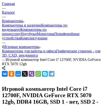
Главная
—
Каталог
—
Компьютеры
Компьютеры в наличии
Компьютеры по
видеокарте
Компьютеры по
процессору
Ноутбуки
Мониторы
Периферийные
устройства
Комплектующие
—
Игровые компьютеры
Компьютеры для работы и офиса
Графические станции - для
3D, CAD, рендеринга
—
Игровой компьютер Intel Core i7 12700F, NVIDIA GeForce
RTX 5070 12gb
Игровой компьютер Intel Core i7
12700F, NVIDIA GeForce RTX 5070
12gb, DDR4 16GB, SSD 1 - нет, SSD 2 -