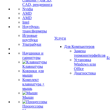
станции - для 3D,
CAD, рендеринга
Nvidia
AMD
AMD
Intel
Ноутбуки-
трансформеры
Игровые
Услуги
ноутбуки
Ультрабуки
Для Компьютеров
Замена
Наушники и
термоинтерфейсов
гарнитуры
Б
Установка
Windows или
Клавиатуры
Office
Коврики для
Диагностика
мыши
Комплект
клавиатура +
мышь
Мыши
Процессоры