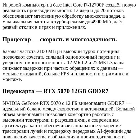
Игровой компьютер на базе Intel Core i7-12700F создаёт новую
реальность производительности: 12 ядер и до 20 потоков
обеспечивают мгновенную обработку множества задач, а
максимальная частота в турбо‑режиме до 4900 МГц даёт
резвый отклик в играх и приложениях.
Процессор — скорость и многозадачность
Базовая частота 2100 МГц и высокий турбо‑потенциал
позволяют сочетать сильный однопоточный парсинг и
уверенную многопоточность. 12 МБ L2 и 25 МБ L3 кэша
снижают задержки при частых обращениях к данным —
меньше ожиданий, больше FPS и плавности в стриминге и
монтаже.
Видеокарта — RTX 5070 12GB GDDR7
NVIDIA GeForce RTX 5070 с 12 ГБ видеопамяти GDDR7 —
идеальный баланс между скоростью и детализацией. Большой
объём видеопамяти позволяет комфортно работать с
высокими текстурами и разрешениями, а современная
архитектура карты обеспечивает аппаратное ускорение
трассировки лучей и поддержку передовых AI‑функций для
повышения качества изображения и производительности.