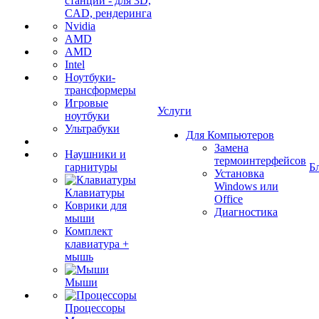
станции - для 3D,
CAD, рендеринга
Nvidia
AMD
AMD
Intel
Ноутбуки-
трансформеры
Игровые
Услуги
ноутбуки
Ультрабуки
Для Компьютеров
Замена
Наушники и
термоинтерфейсов
гарнитуры
Б
Установка
Windows или
Клавиатуры
Office
Коврики для
Диагностика
мыши
Комплект
клавиатура +
мышь
Мыши
Процессоры