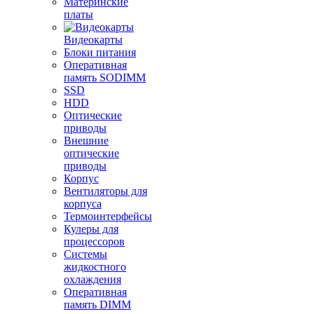
Материнские
платы
Видеокарты
Блоки питания
Оперативная
память SODIMM
SSD
HDD
Оптические
приводы
Внешние
оптические
приводы
Корпус
Вентиляторы для
корпуса
Термоинтерфейсы
Кулеры для
процессоров
Системы
жидкостного
охлаждения
Оперативная
память DIMM