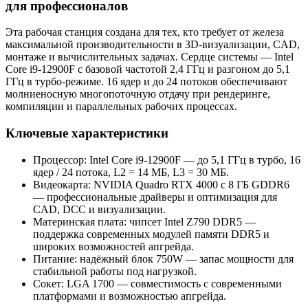
для профессионалов
Эта рабочая станция создана для тех, кто требует от железа
максимальной производительности в 3D-визуализации, CAD,
монтаже и вычислительных задачах. Сердце системы — Intel
Core i9-12900F с базовой частотой 2,4 ГГц и разгоном до 5,1
ГГц в турбо‑режиме. 16 ядер и до 24 потоков обеспечивают
молниеносную многопоточную отдачу при рендеринге,
компиляции и параллельных рабочих процессах.
Ключевые характеристики
Процессор: Intel Core i9-12900F — до 5,1 ГГц в турбо, 16
ядер / 24 потока, L2 = 14 МБ, L3 = 30 МБ.
Видеокарта: NVIDIA Quadro RTX 4000 с 8 ГБ GDDR6
— профессиональные драйверы и оптимизация для
CAD, DCC и визуализации.
Материнская плата: чипсет Intel Z790 DDR5 —
поддержка современных модулей памяти DDR5 и
широких возможностей апгрейда.
Питание: надёжный блок 750W — запас мощности для
стабильной работы под нагрузкой.
Сокет: LGA 1700 — совместимость с современными
платформами и возможностью апгрейда.