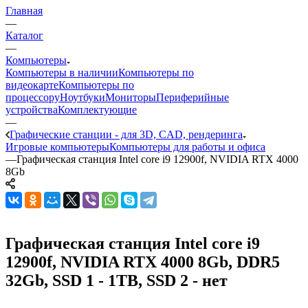
Главная
—
Каталог
—
Компьютеры
Компьютеры в наличии
Компьютеры по
видеокарте
Компьютеры по
процессору
Ноутбуки
Мониторы
Периферийные
устройства
Комплектующие
—
Графические станции - для 3D, CAD, рендеринга
Игровые компьютеры
Компьютеры для работы и офиса
—
Графическая станция Intel core i9 12900f, NVIDIA RTX 4000
8Gb
Графическая станция Intel core i9
12900f, NVIDIA RTX 4000 8Gb, DDR5
32Gb, SSD 1 - 1TB, SSD 2 - нет