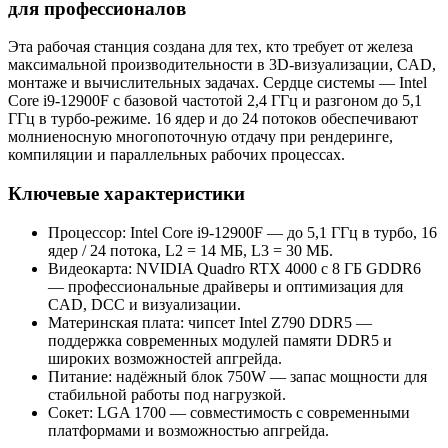
для профессионалов
Эта рабочая станция создана для тех, кто требует от железа
максимальной производительности в 3D-визуализации, CAD,
монтаже и вычислительных задачах. Сердце системы — Intel
Core i9-12900F с базовой частотой 2,4 ГГц и разгоном до 5,1
ГГц в турбо‑режиме. 16 ядер и до 24 потоков обеспечивают
молниеносную многопоточную отдачу при рендеринге,
компиляции и параллельных рабочих процессах.
Ключевые характеристики
Процессор: Intel Core i9-12900F — до 5,1 ГГц в турбо, 16
ядер / 24 потока, L2 = 14 МБ, L3 = 30 МБ.
Видеокарта: NVIDIA Quadro RTX 4000 с 8 ГБ GDDR6
— профессиональные драйверы и оптимизация для
CAD, DCC и визуализации.
Материнская плата: чипсет Intel Z790 DDR5 —
поддержка современных модулей памяти DDR5 и
широких возможностей апгрейда.
Питание: надёжный блок 750W — запас мощности для
стабильной работы под нагрузкой.
Сокет: LGA 1700 — совместимость с современными
платформами и возможностью апгрейда.