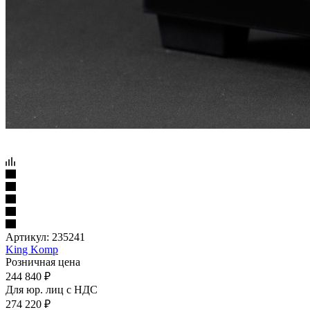
Артикул:
235241
King Komp
Розничная цена
244 840
₽
Для юр. лиц c НДС
274 220
₽