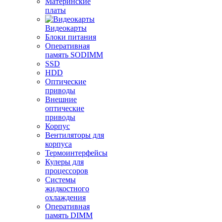
Материнские
платы
Видеокарты
Блоки питания
Оперативная
память SODIMM
SSD
HDD
Оптические
приводы
Внешние
оптические
приводы
Корпус
Вентиляторы для
корпуса
Термоинтерфейсы
Кулеры для
процессоров
Системы
жидкостного
охлаждения
Оперативная
память DIMM