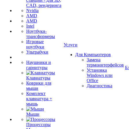
станции - для 3D,
CAD, рендеринга
Nvidia
AMD
AMD
Intel
Ноутбуки-
трансформеры
Игровые
Услуги
ноутбуки
Ультрабуки
Для Компьютеров
Замена
Наушники и
термоинтерфейсов
гарнитуры
Б
Установка
Windows или
Клавиатуры
Office
Коврики для
Диагностика
мыши
Комплект
клавиатура +
мышь
Мыши
Процессоры