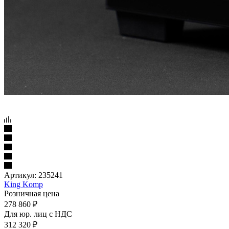
Артикул:
235241
King Komp
Розничная цена
278 860
₽
Для юр. лиц c НДС
312 320
₽