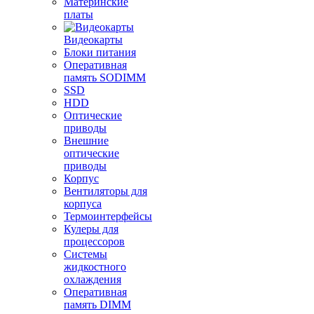
Материнские
платы
Видеокарты
Блоки питания
Оперативная
память SODIMM
SSD
HDD
Оптические
приводы
Внешние
оптические
приводы
Корпус
Вентиляторы для
корпуса
Термоинтерфейсы
Кулеры для
процессоров
Системы
жидкостного
охлаждения
Оперативная
память DIMM