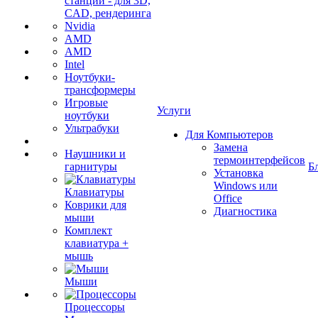
станции - для 3D,
CAD, рендеринга
Nvidia
AMD
AMD
Intel
Ноутбуки-
трансформеры
Игровые
Услуги
ноутбуки
Ультрабуки
Для Компьютеров
Замена
Наушники и
термоинтерфейсов
гарнитуры
Б
Установка
Windows или
Клавиатуры
Office
Коврики для
Диагностика
мыши
Комплект
клавиатура +
мышь
Мыши
Процессоры