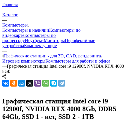
Главная
—
Каталог
—
Компьютеры
Компьютеры в наличии
Компьютеры по
видеокарте
Компьютеры по
процессору
Ноутбуки
Мониторы
Периферийные
устройства
Комплектующие
—
Графические станции - для 3D, CAD, рендеринга
Игровые компьютеры
Компьютеры для работы и офиса
—
Графическая станция Intel core i9 12900f, NVIDIA RTX 4000
8Gb
Графическая станция Intel core i9
12900f, NVIDIA RTX 4000 8Gb, DDR5
64Gb, SSD 1 - нет, SSD 2 - 1TB