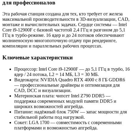
для профессионалов
Эта рабочая станция создана для тех, кто требует от железа
максимальной производительности в 3D-визуализации, CAD,
монтаже и вычислительных задачах. Сердце системы — Intel
Core i9-12900F с базовой частотой 2,4 ГГц и разгоном до 5,1
ГГц в турбо‑режиме. 16 ядер и до 24 потоков обеспечивают
молниеносную многопоточную отдачу при рендеринге,
компиляции и параллельных рабочих процессах.
Ключевые характеристики
Процессор: Intel Core i9-12900F — до 5,1 ГГц в турбо, 16
ядер / 24 потока, L2 = 14 МБ, L3 = 30 МБ.
Видеокарта: NVIDIA Quadro RTX 4000 с 8 ГБ GDDR6
— профессиональные драйверы и оптимизация для
CAD, DCC и визуализации.
Материнская плата: чипсет Intel Z790 DDR5 —
поддержка современных модулей памяти DDR5 и
широких возможностей апгрейда.
Питание: надёжный блок 750W — запас мощности для
стабильной работы под нагрузкой.
Сокет: LGA 1700 — совместимость с современными
платформами и возможностью апгрейда.