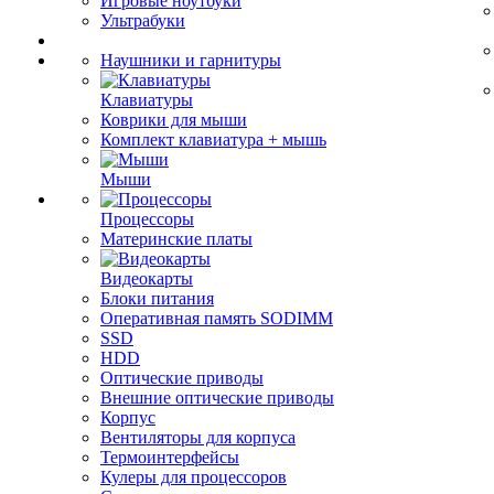
Игровые ноутбуки
Ультрабуки
Наушники и гарнитуры
Клавиатуры
Коврики для мыши
Комплект клавиатура + мышь
Мыши
Процессоры
Материнские платы
Видеокарты
Блоки питания
Оперативная память SODIMM
SSD
HDD
Оптические приводы
Внешние оптические приводы
Корпус
Вентиляторы для корпуса
Термоинтерфейсы
Кулеры для процессоров