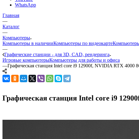
WhatsApp
Главная
—
Каталог
—
Компьютеры
Компьютеры в наличии
Компьютеры по видеокарте
Компьютеры
—
Графические станции - для 3D, CAD, рендеринга
Игровые компьютеры
Компьютеры для работы и офиса
—
Графическая станция Intel core i9 12900f, NVIDIA RTX 4000 
Графическая станция Intel core i9 12900