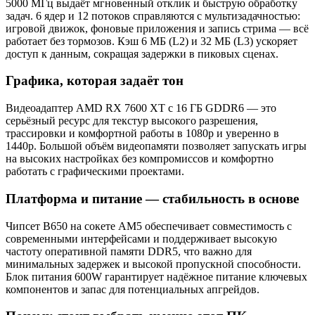
5000 МГц выдаёт мгновенный отклик и быструю обработку
задач. 6 ядер и 12 потоков справляются с мультизадачностью:
игровой движок, фоновые приложения и запись стрима — всё
работает без тормозов. Кэш 6 МБ (L2) и 32 МБ (L3) ускоряет
доступ к данным, сокращая задержки в пиковых сценах.
Графика, которая задаёт тон
Видеоадаптер AMD RX 7600 XT с 16 ГБ GDDR6 — это
серьёзный ресурс для текстур высокого разрешения,
трассировки и комфортной работы в 1080p и уверенно в
1440p. Большой объём видеопамяти позволяет запускать игры
на высоких настройках без компромиссов и комфортно
работать с графическими проектами.
Платформа и питание — стабильность в основе
Чипсет B650 на сокете AM5 обеспечивает совместимость с
современными интерфейсами и поддерживает высокую
частоту оперативной памяти DDR5, что важно для
минимальных задержек и высокой пропускной способности.
Блок питания 600W гарантирует надёжное питание ключевых
компонентов и запас для потенциальных апгрейдов.