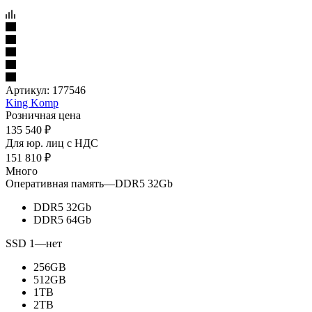
Артикул:
177546
King Komp
Розничная цена
135 540
₽
Для юр. лиц c НДС
151 810
₽
Много
Оперативная память
—
DDR5 32Gb
DDR5 32Gb
DDR5 64Gb
SSD 1
—
нет
256GB
512GB
1TB
2TB