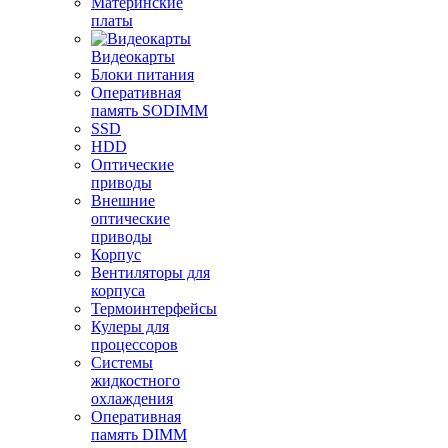
Материнские
платы
Видеокарты
Блоки питания
Оперативная
память SODIMM
SSD
HDD
Оптические
приводы
Внешние
оптические
приводы
Корпус
Вентиляторы для
корпуса
Термоинтерфейсы
Кулеры для
процессоров
Системы
жидкостного
охлаждения
Оперативная
память DIMM