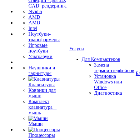
станции - для 3D,
CAD, рендеринга
Nvidia
AMD
AMD
Intel
Ноутбуки-
трансформеры
Игровые
Услуги
ноутбуки
Ультрабуки
Для Компьютеров
Замена
Наушники и
термоинтерфейсов
гарнитуры
Б
Установка
Windows или
Клавиатуры
Office
Коврики для
Диагностика
мыши
Комплект
клавиатура +
мышь
Мыши
Процессоры