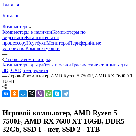
Главная
—
Каталог
—
Компьютеры
Компьютеры в наличии
Компьютеры по
видеокарте
Компьютеры по
процессору
Ноутбуки
Мониторы
Периферийные
устройства
Комплектующие
—
Игровые компьютеры
Компьютеры для работы и офиса
Графические станции - для
3D, CAD, рендеринга
—
Игровой компьютер AMD Ryzen 5 7500F, AMD RX 7600 XT
16GB
Игровой компьютер, AMD Ryzen 5
7500F, AMD RX 7600 XT 16GB, DDR5
32Gb, SSD 1 - нет, SSD 2 - 1TB