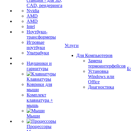
станции - для 3D,
CAD, рендеринга
Nvidia
AMD
AMD
Intel
Ноутбуки-
трансформеры
Игровые
Услуги
ноутбуки
Ультрабуки
Для Компьютеров
Замена
Наушники и
термоинтерфейсов
гарнитуры
Б
Установка
Windows или
Клавиатуры
Office
Коврики для
Диагностика
мыши
Комплект
клавиатура +
мышь
Мыши
Процессоры