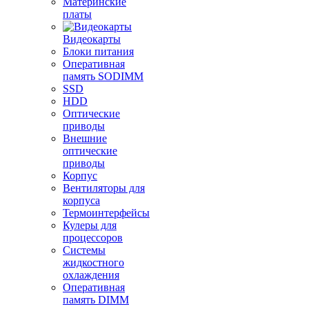
Материнские
платы
Видеокарты
Блоки питания
Оперативная
память SODIMM
SSD
HDD
Оптические
приводы
Внешние
оптические
приводы
Корпус
Вентиляторы для
корпуса
Термоинтерфейсы
Кулеры для
процессоров
Системы
жидкостного
охлаждения
Оперативная
память DIMM