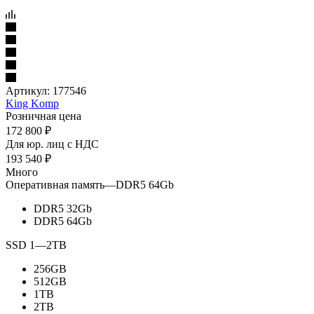
Артикул:
177546
King Komp
Розничная цена
172 800
₽
Для юр. лиц c НДС
193 540
₽
Много
Оперативная память
—
DDR5 64Gb
DDR5 32Gb
DDR5 64Gb
SSD 1
—
2TB
256GB
512GB
1TB
2TB