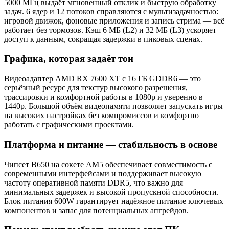
5000 МГц выдаёт мгновенный отклик и быструю обработку
задач. 6 ядер и 12 потоков справляются с мультизадачностью:
игровой движок, фоновые приложения и запись стрима — всё
работает без тормозов. Кэш 6 МБ (L2) и 32 МБ (L3) ускоряет
доступ к данным, сокращая задержки в пиковых сценах.
Графика, которая задаёт тон
Видеоадаптер AMD RX 7600 XT с 16 ГБ GDDR6 — это
серьёзный ресурс для текстур высокого разрешения,
трассировки и комфортной работы в 1080p и уверенно в
1440p. Большой объём видеопамяти позволяет запускать игры
на высоких настройках без компромиссов и комфортно
работать с графическими проектами.
Платформа и питание — стабильность в основе
Чипсет B650 на сокете AM5 обеспечивает совместимость с
современными интерфейсами и поддерживает высокую
частоту оперативной памяти DDR5, что важно для
минимальных задержек и высокой пропускной способности.
Блок питания 600W гарантирует надёжное питание ключевых
компонентов и запас для потенциальных апгрейдов.