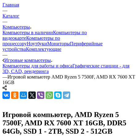
Главная
—
Каталог
—
Компьютеры
Компьютеры в наличии
Компьютеры по
видеокарте
Компьютеры по
процессору
Ноутбуки
Мониторы
Периферийные
устройства
Комплектующие
—
Игровые компьютеры
Компьютеры для работы и офиса
Графические станции - для
3D, CAD, рендеринга
—
Игровой компьютер AMD Ryzen 5 7500F, AMD RX 7600 XT
16GB
Игровой компьютер, AMD Ryzen 5
7500F, AMD RX 7600 XT 16GB, DDR5
64Gb, SSD 1 - 2TB, SSD 2 - 512GB