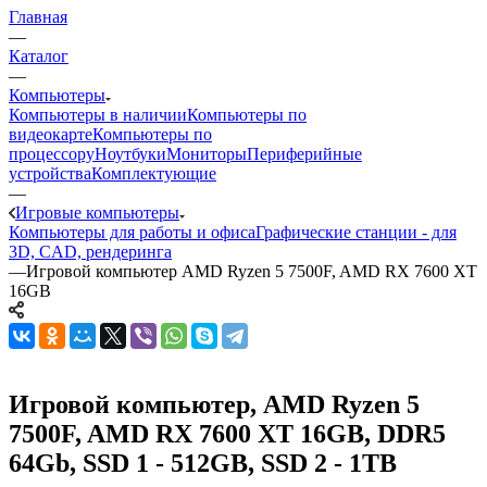
Главная
—
Каталог
—
Компьютеры
Компьютеры в наличии
Компьютеры по
видеокарте
Компьютеры по
процессору
Ноутбуки
Мониторы
Периферийные
устройства
Комплектующие
—
Игровые компьютеры
Компьютеры для работы и офиса
Графические станции - для
3D, CAD, рендеринга
—
Игровой компьютер AMD Ryzen 5 7500F, AMD RX 7600 XT
16GB
Игровой компьютер, AMD Ryzen 5
7500F, AMD RX 7600 XT 16GB, DDR5
64Gb, SSD 1 - 512GB, SSD 2 - 1TB