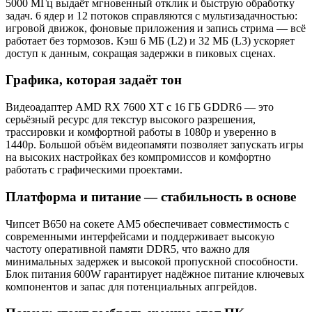
5000 МГц выдаёт мгновенный отклик и быструю обработку
задач. 6 ядер и 12 потоков справляются с мультизадачностью:
игровой движок, фоновые приложения и запись стрима — всё
работает без тормозов. Кэш 6 МБ (L2) и 32 МБ (L3) ускоряет
доступ к данным, сокращая задержки в пиковых сценах.
Графика, которая задаёт тон
Видеоадаптер AMD RX 7600 XT с 16 ГБ GDDR6 — это
серьёзный ресурс для текстур высокого разрешения,
трассировки и комфортной работы в 1080p и уверенно в
1440p. Большой объём видеопамяти позволяет запускать игры
на высоких настройках без компромиссов и комфортно
работать с графическими проектами.
Платформа и питание — стабильность в основе
Чипсет B650 на сокете AM5 обеспечивает совместимость с
современными интерфейсами и поддерживает высокую
частоту оперативной памяти DDR5, что важно для
минимальных задержек и высокой пропускной способности.
Блок питания 600W гарантирует надёжное питание ключевых
компонентов и запас для потенциальных апгрейдов.