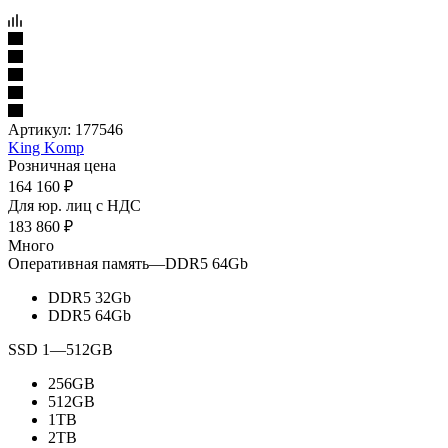
Артикул:
177546
King Komp
Розничная цена
164 160
₽
Для юр. лиц c НДС
183 860
₽
Много
Оперативная память
—
DDR5 64Gb
DDR5 32Gb
DDR5 64Gb
SSD 1
—
512GB
256GB
512GB
1TB
2TB