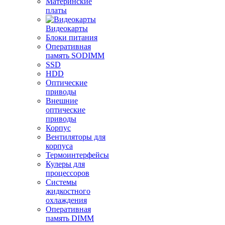
Материнские
платы
Видеокарты
Блоки питания
Оперативная
память SODIMM
SSD
HDD
Оптические
приводы
Внешние
оптические
приводы
Корпус
Вентиляторы для
корпуса
Термоинтерфейсы
Кулеры для
процессоров
Системы
жидкостного
охлаждения
Оперативная
память DIMM