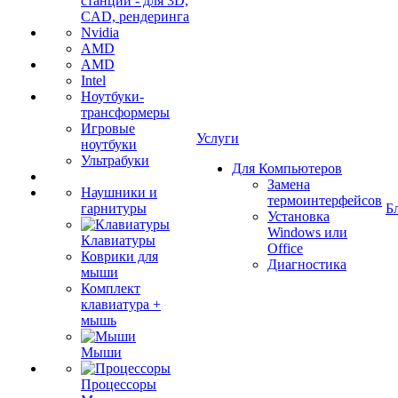
станции - для 3D,
CAD, рендеринга
Nvidia
AMD
AMD
Intel
Ноутбуки-
трансформеры
Игровые
Услуги
ноутбуки
Ультрабуки
Для Компьютеров
Замена
Наушники и
термоинтерфейсов
гарнитуры
Б
Установка
Windows или
Клавиатуры
Office
Коврики для
Диагностика
мыши
Комплект
клавиатура +
мышь
Мыши
Процессоры