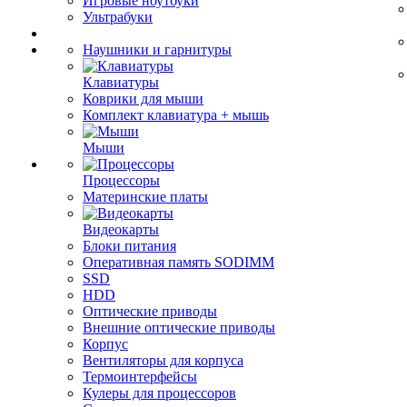
Игровые ноутбуки
Ультрабуки
Наушники и гарнитуры
Клавиатуры
Коврики для мыши
Комплект клавиатура + мышь
Мыши
Процессоры
Материнские платы
Видеокарты
Блоки питания
Оперативная память SODIMM
SSD
HDD
Оптические приводы
Внешние оптические приводы
Корпус
Вентиляторы для корпуса
Термоинтерфейсы
Кулеры для процессоров