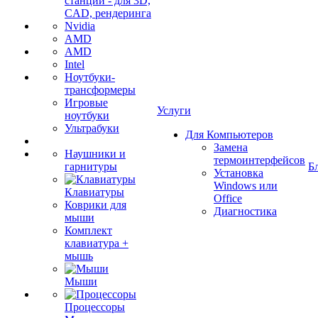
станции - для 3D,
CAD, рендеринга
Nvidia
AMD
AMD
Intel
Ноутбуки-
трансформеры
Игровые
Услуги
ноутбуки
Ультрабуки
Для Компьютеров
Замена
Наушники и
термоинтерфейсов
гарнитуры
Б
Установка
Windows или
Клавиатуры
Office
Коврики для
Диагностика
мыши
Комплект
клавиатура +
мышь
Мыши
Процессоры