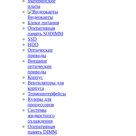
Материнские
платы
Видеокарты
Блоки питания
Оперативная
память SODIMM
SSD
HDD
Оптические
приводы
Внешние
оптические
приводы
Корпус
Вентиляторы для
корпуса
Термоинтерфейсы
Кулеры для
процессоров
Системы
жидкостного
охлаждения
Оперативная
память DIMM