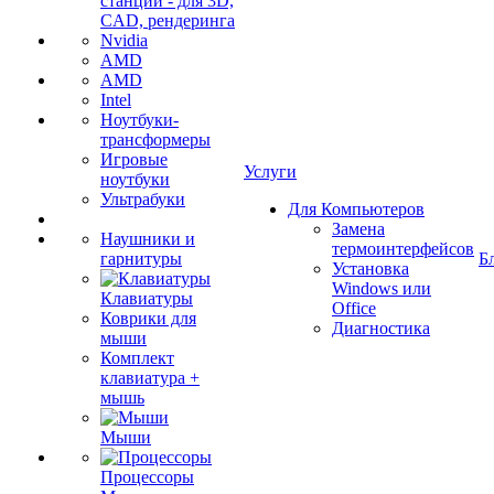
станции - для 3D,
CAD, рендеринга
Nvidia
AMD
AMD
Intel
Ноутбуки-
трансформеры
Игровые
Услуги
ноутбуки
Ультрабуки
Для Компьютеров
Замена
Наушники и
термоинтерфейсов
гарнитуры
Б
Установка
Windows или
Клавиатуры
Office
Коврики для
Диагностика
мыши
Комплект
клавиатура +
мышь
Мыши
Процессоры