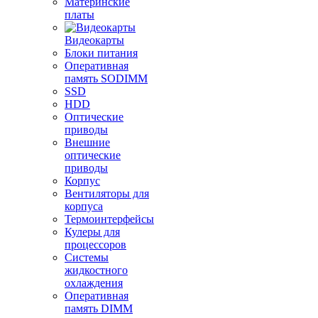
Материнские
платы
Видеокарты
Блоки питания
Оперативная
память SODIMM
SSD
HDD
Оптические
приводы
Внешние
оптические
приводы
Корпус
Вентиляторы для
корпуса
Термоинтерфейсы
Кулеры для
процессоров
Системы
жидкостного
охлаждения
Оперативная
память DIMM