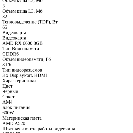
Объем кэша L2, Мб
3
Объем кэша L3, Мб
32
Тепловыделение (TDP), Вт
65
Видеокарта
Видеокарта
AMD RX 6600 8GB
Тип Видеопамяти
GDDR6
Объем видеопамяти, Гб
8 ГБ
Тип видеоразъемов
3 x DisplayPort, HDMI
Характеристики
Цвет
Черный
Сокет
AM4
Блок питания
600W
Материнская плата
AMD A520
Штатная частота работы видеочипа