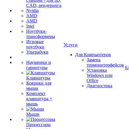
станции - для 3D,
CAD, рендеринга
Nvidia
AMD
AMD
Intel
Ноутбуки-
трансформеры
Игровые
Услуги
ноутбуки
Ультрабуки
Для Компьютеров
Замена
Наушники и
термоинтерфейсов
гарнитуры
Б
Установка
Windows или
Клавиатуры
Office
Коврики для
Диагностика
мыши
Комплект
клавиатура +
мышь
Мыши
Процессоры