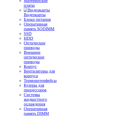
Материнские
платы
Видеокарты
Блоки питания
Оперативная
память SODIMM
SSD
HDD
Оптические
приводы
Внешние
оптические
приводы
Корпус
Вентиляторы для
корпуса
Термоинтерфейсы
Кулеры для
процессоров
Системы
жидкостного
охлаждения
Оперативная
память DIMM