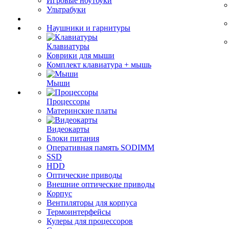
Игровые ноутбуки
Ультрабуки
Наушники и гарнитуры
Клавиатуры
Коврики для мыши
Комплект клавиатура + мышь
Мыши
Процессоры
Материнские платы
Видеокарты
Блоки питания
Оперативная память SODIMM
SSD
HDD
Оптические приводы
Внешние оптические приводы
Корпус
Вентиляторы для корпуса
Термоинтерфейсы
Кулеры для процессоров