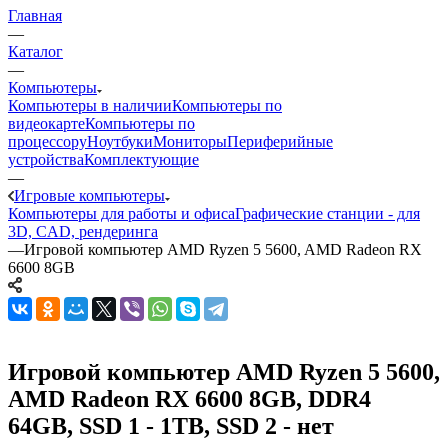
Главная
—
Каталог
—
Компьютеры
Компьютеры в наличии
Компьютеры по
видеокарте
Компьютеры по
процессору
Ноутбуки
Мониторы
Периферийные
устройства
Комплектующие
—
Игровые компьютеры
Компьютеры для работы и офиса
Графические станции - для
3D, CAD, рендеринга
—
Игровой компьютер AMD Ryzen 5 5600, AMD Radeon RX
6600 8GB
Игровой компьютер AMD Ryzen 5 5600,
AMD Radeon RX 6600 8GB, DDR4
64GB, SSD 1 - 1TB, SSD 2 - нет