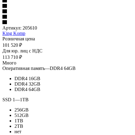
Артикул:
205610
King Komp
Розничная цена
101 520
₽
Для юр. лиц c НДС
113 710
₽
Много
Оперативная память
—
DDR4 64GB
DDR4 16GB
DDR4 32GB
DDR4 64GB
SSD 1
—
1TB
256GB
512GB
1TB
2TB
нет