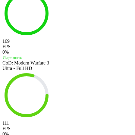
169
FPS
0%
Идеально
CoD: Modern Warfare 3
Ultra • Full HD
111
FPS
0%