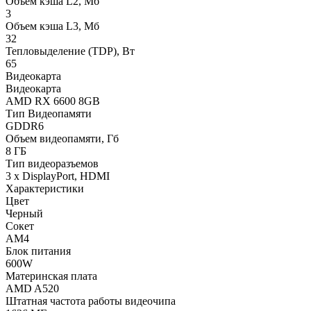
Объем кэша L2, Мб
3
Объем кэша L3, Мб
32
Тепловыделение (TDP), Вт
65
Видеокарта
Видеокарта
AMD RX 6600 8GB
Тип Видеопамяти
GDDR6
Объем видеопамяти, Гб
8 ГБ
Тип видеоразъемов
3 x DisplayPort, HDMI
Характеристики
Цвет
Черный
Сокет
AM4
Блок питания
600W
Материнская плата
AMD A520
Штатная частота работы видеочипа