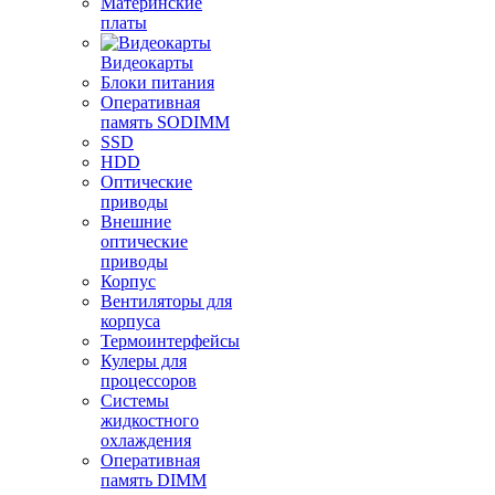
Материнские
платы
Видеокарты
Блоки питания
Оперативная
память SODIMM
SSD
HDD
Оптические
приводы
Внешние
оптические
приводы
Корпус
Вентиляторы для
корпуса
Термоинтерфейсы
Кулеры для
процессоров
Системы
жидкостного
охлаждения
Оперативная
память DIMM