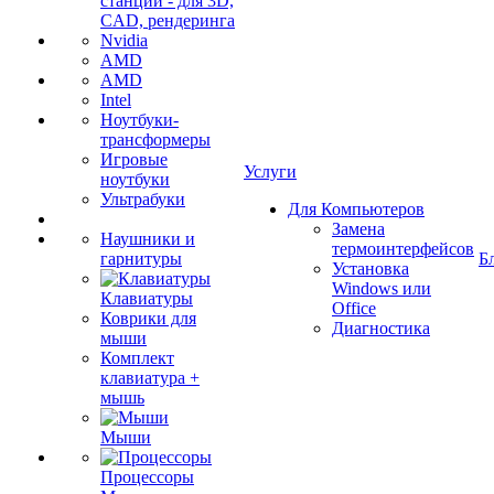
станции - для 3D,
CAD, рендеринга
Nvidia
AMD
AMD
Intel
Ноутбуки-
трансформеры
Игровые
Услуги
ноутбуки
Ультрабуки
Для Компьютеров
Замена
Наушники и
термоинтерфейсов
гарнитуры
Б
Установка
Windows или
Клавиатуры
Office
Коврики для
Диагностика
мыши
Комплект
клавиатура +
мышь
Мыши
Процессоры