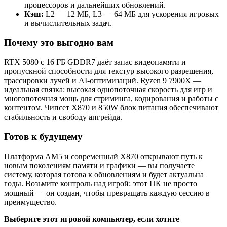
процессоров и дальнейших обновлений.
Кэш:
L2 — 12 МБ, L3 — 64 МБ для ускорения игровых
и вычислительных задач.
Почему это выгодно вам
RTX 5080 с 16 ГБ GDDR7 даёт запас видеопамяти и
пропускной способности для текстур высокого разрешения,
трассировки лучей и AI‑оптимизаций. Ryzen 9 7900X —
идеальная связка: высокая однопоточная скорость для игр и
многопоточная мощь для стриминга, кодирования и работы с
контентом. Чипсет X870 и 850W блок питания обеспечивают
стабильность и свободу апгрейда.
Готов к будущему
Платформа AM5 и современный X870 открывают путь к
новым поколениям памяти и графики — вы получаете
систему, которая готова к обновлениям и будет актуальна
годы. Возьмите контроль над игрой: этот ПК не просто
мощный — он создан, чтобы превращать каждую сессию в
преимущество.
Выберите этот игровой компьютер, если хотите