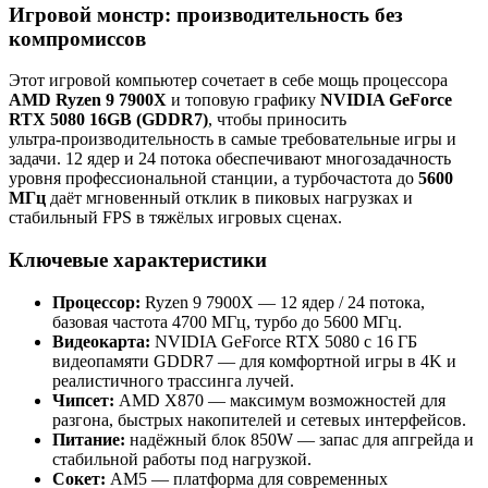
Игровой монстр: производительность без
компромиссов
Этот игровой компьютер сочетает в себе мощь процессора
AMD Ryzen 9 7900X
и топовую графику
NVIDIA GeForce
RTX 5080 16GB (GDDR7)
, чтобы приносить
ультра‑производительность в самые требовательные игры и
задачи. 12 ядер и 24 потока обеспечивают многозадачность
уровня профессиональной станции, а турбочастота до
5600
МГц
даёт мгновенный отклик в пиковых нагрузках и
стабильный FPS в тяжёлых игровых сценах.
Ключевые характеристики
Процессор:
Ryzen 9 7900X — 12 ядер / 24 потока,
базовая частота 4700 МГц, турбо до 5600 МГц.
Видеокарта:
NVIDIA GeForce RTX 5080 с 16 ГБ
видеопамяти GDDR7 — для комфортной игры в 4K и
реалистичного трассинга лучей.
Чипсет:
AMD X870 — максимум возможностей для
разгона, быстрых накопителей и сетевых интерфейсов.
Питание:
надёжный блок 850W — запас для апгрейда и
стабильной работы под нагрузкой.
Сокет:
AM5 — платформа для современных