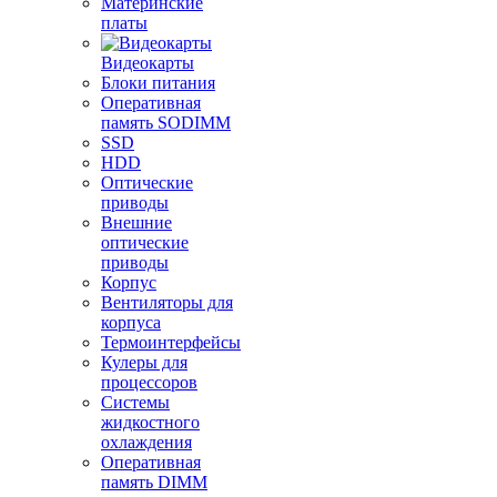
Материнские
платы
Видеокарты
Блоки питания
Оперативная
память SODIMM
SSD
HDD
Оптические
приводы
Внешние
оптические
приводы
Корпус
Вентиляторы для
корпуса
Термоинтерфейсы
Кулеры для
процессоров
Системы
жидкостного
охлаждения
Оперативная
память DIMM