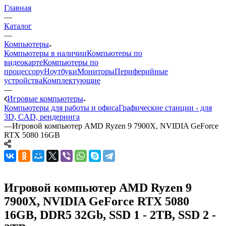
Главная
—
Каталог
—
Компьютеры
Компьютеры в наличии
Компьютеры по
видеокарте
Компьютеры по
процессору
Ноутбуки
Мониторы
Периферийные
устройства
Комплектующие
—
Игровые компьютеры
Компьютеры для работы и офиса
Графические станции - для
3D, CAD, рендеринга
—
Игровой компьютер AMD Ryzen 9 7900X, NVIDIA GeForce
RTX 5080 16GB
Игровой компьютер AMD Ryzen 9
7900X, NVIDIA GeForce RTX 5080
16GB, DDR5 32Gb, SSD 1 - 2TB, SSD 2 -