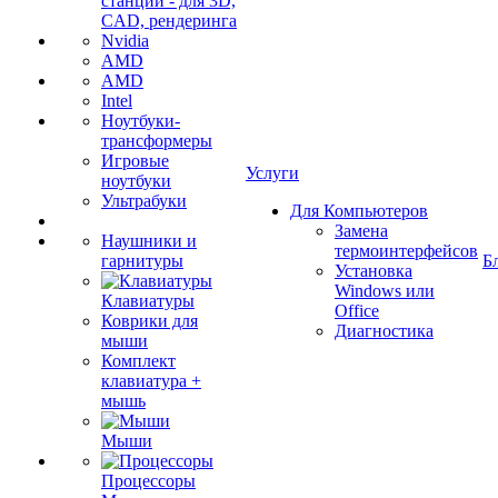
станции - для 3D,
CAD, рендеринга
Nvidia
AMD
AMD
Intel
Ноутбуки-
трансформеры
Игровые
Услуги
ноутбуки
Ультрабуки
Для Компьютеров
Замена
Наушники и
термоинтерфейсов
гарнитуры
Б
Установка
Windows или
Клавиатуры
Office
Коврики для
Диагностика
мыши
Комплект
клавиатура +
мышь
Мыши
Процессоры