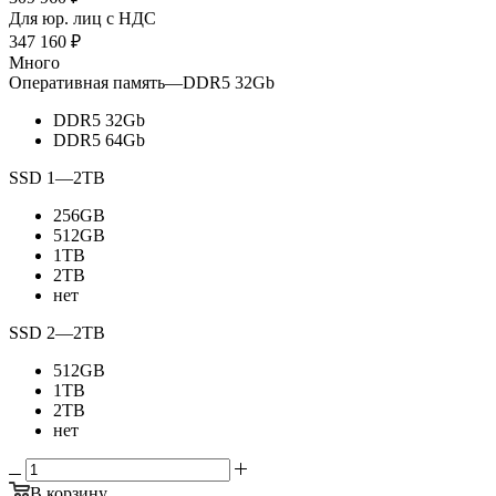
Для юр. лиц c НДС
347 160
₽
Много
Оперативная память
—
DDR5 32Gb
DDR5 32Gb
DDR5 64Gb
SSD 1
—
2TB
256GB
512GB
1TB
2TB
нет
SSD 2
—
2TB
512GB
1TB
2TB
нет
В корзину