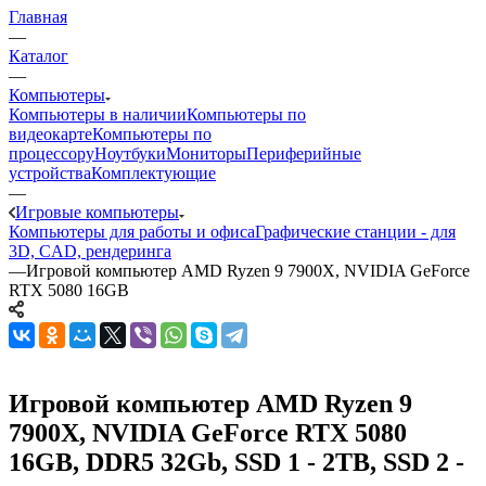
Главная
—
Каталог
—
Компьютеры
Компьютеры в наличии
Компьютеры по
видеокарте
Компьютеры по
процессору
Ноутбуки
Мониторы
Периферийные
устройства
Комплектующие
—
Игровые компьютеры
Компьютеры для работы и офиса
Графические станции - для
3D, CAD, рендеринга
—
Игровой компьютер AMD Ryzen 9 7900X, NVIDIA GeForce
RTX 5080 16GB
Игровой компьютер AMD Ryzen 9
7900X, NVIDIA GeForce RTX 5080
16GB, DDR5 32Gb, SSD 1 - 2TB, SSD 2 -