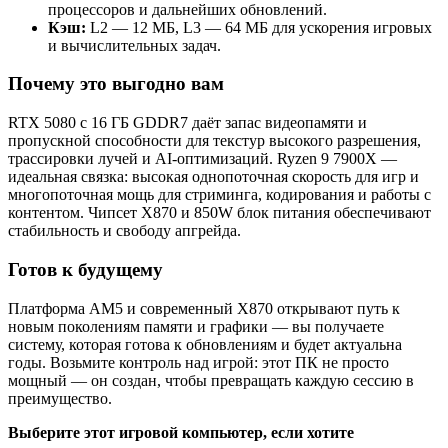
процессоров и дальнейших обновлений.
Кэш:
L2 — 12 МБ, L3 — 64 МБ для ускорения игровых
и вычислительных задач.
Почему это выгодно вам
RTX 5080 с 16 ГБ GDDR7 даёт запас видеопамяти и
пропускной способности для текстур высокого разрешения,
трассировки лучей и AI‑оптимизаций. Ryzen 9 7900X —
идеальная связка: высокая однопоточная скорость для игр и
многопоточная мощь для стриминга, кодирования и работы с
контентом. Чипсет X870 и 850W блок питания обеспечивают
стабильность и свободу апгрейда.
Готов к будущему
Платформа AM5 и современный X870 открывают путь к
новым поколениям памяти и графики — вы получаете
систему, которая готова к обновлениям и будет актуальна
годы. Возьмите контроль над игрой: этот ПК не просто
мощный — он создан, чтобы превращать каждую сессию в
преимущество.
Выберите этот игровой компьютер, если хотите