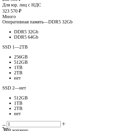
Для юр. лиц c НДС
323 570
₽
Много
Оперативная память
—
DDR5 32Gb
DDR5 32Gb
DDR5 64Gb
SSD 1
—
2TB
256GB
512GB
1TB
2TB
нет
SSD 2
—
нет
512GB
1TB
2TB
нет
В корзину