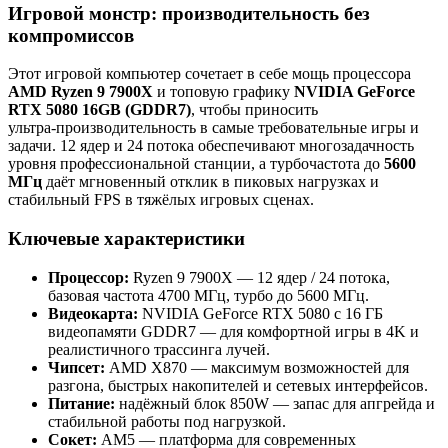
Игровой монстр: производительность без
компромиссов
Этот игровой компьютер сочетает в себе мощь процессора
AMD Ryzen 9 7900X
и топовую графику
NVIDIA GeForce
RTX 5080 16GB (GDDR7)
, чтобы приносить
ультра‑производительность в самые требовательные игры и
задачи. 12 ядер и 24 потока обеспечивают многозадачность
уровня профессиональной станции, а турбочастота до
5600
МГц
даёт мгновенный отклик в пиковых нагрузках и
стабильный FPS в тяжёлых игровых сценах.
Ключевые характеристики
Процессор:
Ryzen 9 7900X — 12 ядер / 24 потока,
базовая частота 4700 МГц, турбо до 5600 МГц.
Видеокарта:
NVIDIA GeForce RTX 5080 с 16 ГБ
видеопамяти GDDR7 — для комфортной игры в 4K и
реалистичного трассинга лучей.
Чипсет:
AMD X870 — максимум возможностей для
разгона, быстрых накопителей и сетевых интерфейсов.
Питание:
надёжный блок 850W — запас для апгрейда и
стабильной работы под нагрузкой.
Сокет:
AM5 — платформа для современных