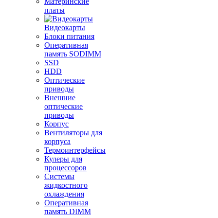
Материнские
платы
Видеокарты
Блоки питания
Оперативная
память SODIMM
SSD
HDD
Оптические
приводы
Внешние
оптические
приводы
Корпус
Вентиляторы для
корпуса
Термоинтерфейсы
Кулеры для
процессоров
Системы
жидкостного
охлаждения
Оперативная
память DIMM