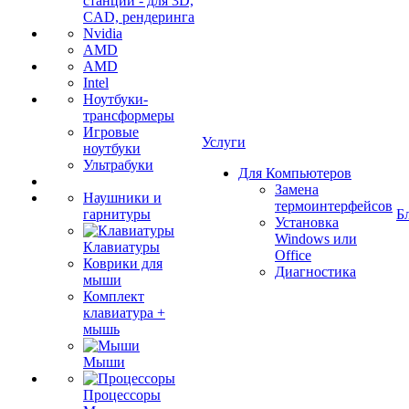
станции - для 3D,
CAD, рендеринга
Nvidia
AMD
AMD
Intel
Ноутбуки-
трансформеры
Игровые
Услуги
ноутбуки
Ультрабуки
Для Компьютеров
Замена
Наушники и
термоинтерфейсов
гарнитуры
Б
Установка
Windows или
Клавиатуры
Office
Коврики для
Диагностика
мыши
Комплект
клавиатура +
мышь
Мыши
Процессоры