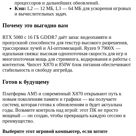
процессоров и дальнейших обновлений.
Кэш:
L2 — 12 МБ, L3 — 64 МБ для ускорения игровых
и вычислительных задач.
Почему это выгодно вам
RTX 5080 с 16 ГБ GDDR7 даёт запас видеопамяти и
пропускной способности для текстур высокого разрешения,
трассировки лучей и AI‑оптимизаций. Ryzen 9 7900X —
идеальная связка: высокая однопоточная скорость для игр и
многопоточная мощь для стриминга, кодирования и работы с
контентом. Чипсет X870 и 850W блок питания обеспечивают
стабильность и свободу апгрейда.
Готов к будущему
Платформа AM5 и современный X870 открывают путь к
новым поколениям памяти и графики — вы получаете
систему, которая готова к обновлениям и будет актуальна
годы. Возьмите контроль над игрой: этот ПК не просто
мощный — он создан, чтобы превращать каждую сессию в
преимущество.
Выберите этот игровой компьютер, если хотите