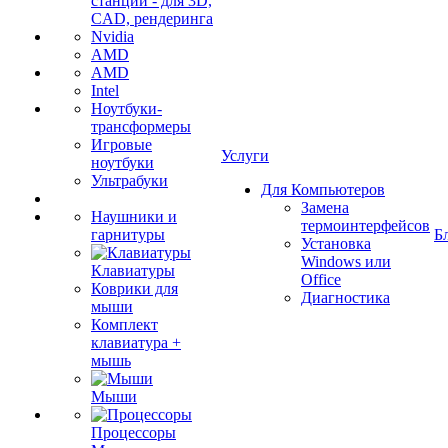
станции - для 3D,
CAD, рендеринга
Nvidia
AMD
AMD
Intel
Ноутбуки-
трансформеры
Игровые
Услуги
ноутбуки
Ультрабуки
Для Компьютеров
Замена
Наушники и
термоинтерфейсов
гарнитуры
Б
Установка
Windows или
Клавиатуры
Office
Коврики для
Диагностика
мыши
Комплект
клавиатура +
мышь
Мыши
Процессоры