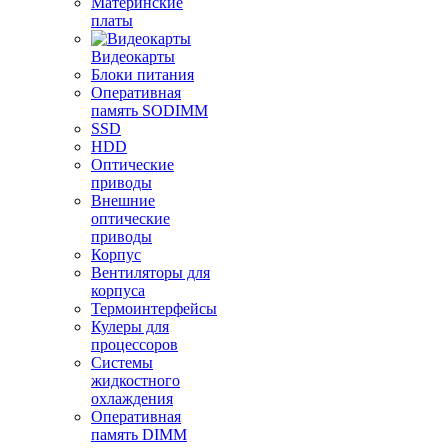
Материнские
платы
Видеокарты
Блоки питания
Оперативная
память SODIMM
SSD
HDD
Оптические
приводы
Внешние
оптические
приводы
Корпус
Вентиляторы для
корпуса
Термоинтерфейсы
Кулеры для
процессоров
Системы
жидкостного
охлаждения
Оперативная
память DIMM