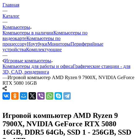
Главная
—
Каталог
—
Компьютеры
Компьютеры в наличии
Компьютеры по
видеокарте
Компьютеры по
процессору
Ноутбуки
Мониторы
Периферийные
устройства
Комплектующие
—
Игровые компьютеры
Компьютеры для работы и офиса
Графические станции - для
3D, CAD, рендеринга
—
Игровой компьютер AMD Ryzen 9 7900X, NVIDIA GeForce
RTX 5080 16GB
Игровой компьютер AMD Ryzen 9
7900X, NVIDIA GeForce RTX 5080
16GB, DDR5 64Gb, SSD 1 - 256GB, SSD