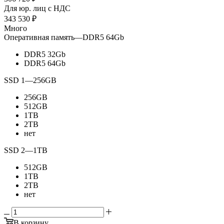
Для юр. лиц c НДС
343 530
₽
Много
Оперативная память
—
DDR5 64Gb
DDR5 32Gb
DDR5 64Gb
SSD 1
—
256GB
256GB
512GB
1TB
2TB
нет
SSD 2
—
1TB
512GB
1TB
2TB
нет
В корзину