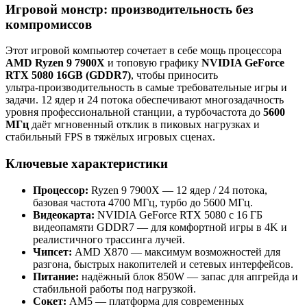
Игровой монстр: производительность без
компромиссов
Этот игровой компьютер сочетает в себе мощь процессора
AMD Ryzen 9 7900X
и топовую графику
NVIDIA GeForce
RTX 5080 16GB (GDDR7)
, чтобы приносить
ультра‑производительность в самые требовательные игры и
задачи. 12 ядер и 24 потока обеспечивают многозадачность
уровня профессиональной станции, а турбочастота до
5600
МГц
даёт мгновенный отклик в пиковых нагрузках и
стабильный FPS в тяжёлых игровых сценах.
Ключевые характеристики
Процессор:
Ryzen 9 7900X — 12 ядер / 24 потока,
базовая частота 4700 МГц, турбо до 5600 МГц.
Видеокарта:
NVIDIA GeForce RTX 5080 с 16 ГБ
видеопамяти GDDR7 — для комфортной игры в 4K и
реалистичного трассинга лучей.
Чипсет:
AMD X870 — максимум возможностей для
разгона, быстрых накопителей и сетевых интерфейсов.
Питание:
надёжный блок 850W — запас для апгрейда и
стабильной работы под нагрузкой.
Сокет:
AM5 — платформа для современных