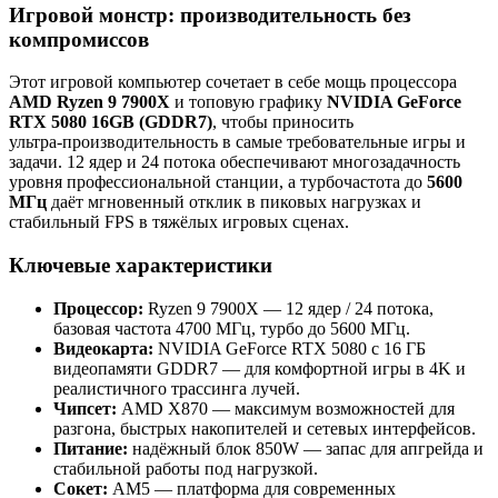
Игровой монстр: производительность без
компромиссов
Этот игровой компьютер сочетает в себе мощь процессора
AMD Ryzen 9 7900X
и топовую графику
NVIDIA GeForce
RTX 5080 16GB (GDDR7)
, чтобы приносить
ультра‑производительность в самые требовательные игры и
задачи. 12 ядер и 24 потока обеспечивают многозадачность
уровня профессиональной станции, а турбочастота до
5600
МГц
даёт мгновенный отклик в пиковых нагрузках и
стабильный FPS в тяжёлых игровых сценах.
Ключевые характеристики
Процессор:
Ryzen 9 7900X — 12 ядер / 24 потока,
базовая частота 4700 МГц, турбо до 5600 МГц.
Видеокарта:
NVIDIA GeForce RTX 5080 с 16 ГБ
видеопамяти GDDR7 — для комфортной игры в 4K и
реалистичного трассинга лучей.
Чипсет:
AMD X870 — максимум возможностей для
разгона, быстрых накопителей и сетевых интерфейсов.
Питание:
надёжный блок 850W — запас для апгрейда и
стабильной работы под нагрузкой.
Сокет:
AM5 — платформа для современных