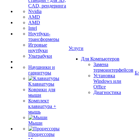
станции - для 3D,
CAD, рендеринга
Nvidia
AMD
AMD
Intel
Ноутбуки-
трансформеры
Игровые
Услуги
ноутбуки
Ультрабуки
Для Компьютеров
Замена
Наушники и
термоинтерфейсов
гарнитуры
Б
Установка
Windows или
Клавиатуры
Office
Коврики для
Диагностика
мыши
Комплект
клавиатура +
мышь
Мыши
Процессоры