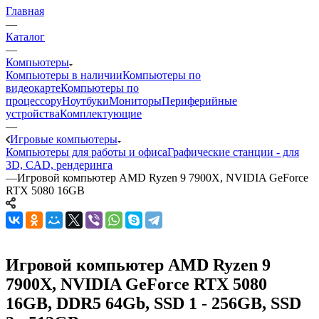
Главная
—
Каталог
—
Компьютеры
Компьютеры в наличии
Компьютеры по
видеокарте
Компьютеры по
процессору
Ноутбуки
Мониторы
Периферийные
устройства
Комплектующие
—
Игровые компьютеры
Компьютеры для работы и офиса
Графические станции - для
3D, CAD, рендеринга
—
Игровой компьютер AMD Ryzen 9 7900X, NVIDIA GeForce
RTX 5080 16GB
Игровой компьютер AMD Ryzen 9
7900X, NVIDIA GeForce RTX 5080
16GB, DDR5 64Gb, SSD 1 - 256GB, SSD