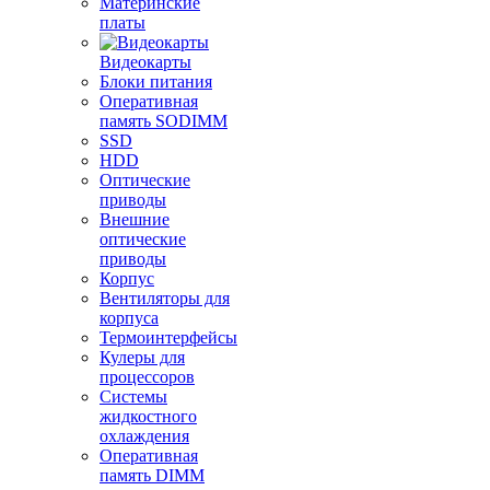
Материнские
платы
Видеокарты
Блоки питания
Оперативная
память SODIMM
SSD
HDD
Оптические
приводы
Внешние
оптические
приводы
Корпус
Вентиляторы для
корпуса
Термоинтерфейсы
Кулеры для
процессоров
Системы
жидкостного
охлаждения
Оперативная
память DIMM