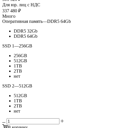
Для юр. лиц c НДС
337 480
₽
Много
Оперативная память
—
DDR5 64Gb
DDR5 32Gb
DDR5 64Gb
SSD 1
—
256GB
256GB
512GB
1TB
2TB
нет
SSD 2
—
512GB
512GB
1TB
2TB
нет
В корзину