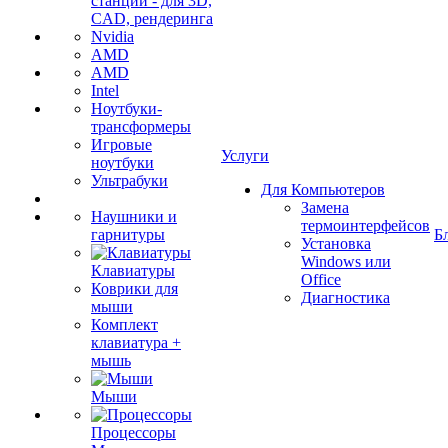
станции - для 3D,
CAD, рендеринга
Nvidia
AMD
AMD
Intel
Ноутбуки-
трансформеры
Игровые
Услуги
ноутбуки
Ультрабуки
Для Компьютеров
Замена
Наушники и
термоинтерфейсов
гарнитуры
Б
Установка
Windows или
Клавиатуры
Office
Коврики для
Диагностика
мыши
Комплект
клавиатура +
мышь
Мыши
Процессоры