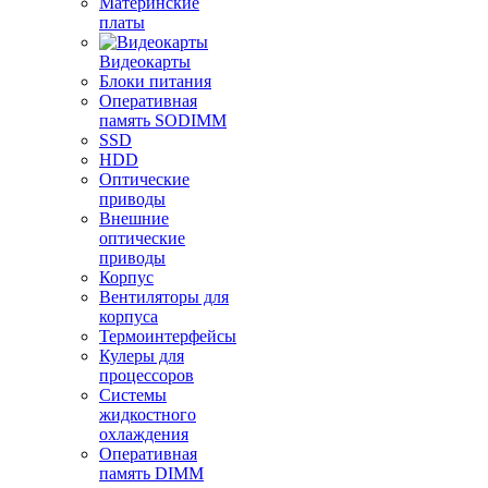
Материнские
платы
Видеокарты
Блоки питания
Оперативная
память SODIMM
SSD
HDD
Оптические
приводы
Внешние
оптические
приводы
Корпус
Вентиляторы для
корпуса
Термоинтерфейсы
Кулеры для
процессоров
Системы
жидкостного
охлаждения
Оперативная
память DIMM