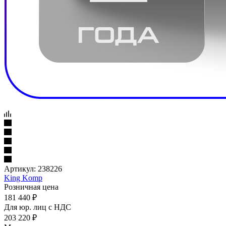
Артикул:
238226
King Komp
Розничная цена
181 440
₽
Для юр. лиц c НДС
203 220
₽