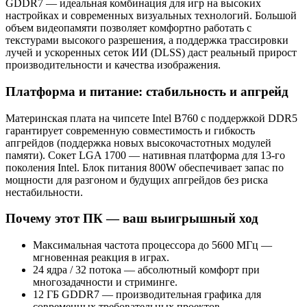
GDDR7 — идеальная комбинация для игр на высоких
настройках и современных визуальных технологий. Большой
объем видеопамяти позволяет комфортно работать с
текстурами высокого разрешения, а поддержка трассировки
лучей и ускоренных сеток ИИ (DLSS) даст реальный прирост
производительности и качества изображения.
Платформа и питание: стабильность и апгрейд
Материнская плата на чипсете Intel B760 с поддержкой DDR5
гарантирует современную совместимость и гибкость
апгрейдов (поддержка новых высокочастотных модулей
памяти). Сокет LGA 1700 — нативная платформа для 13‑го
поколения Intel. Блок питания 800W обеспечивает запас по
мощности для разгоном и будущих апгрейдов без риска
нестабильности.
Почему этот ПК — ваш выигрышный ход
Максимальная частота процессора до 5600 МГц —
мгновенная реакция в играх.
24 ядра / 32 потока — абсолютный комфорт при
многозадачности и стриминге.
12 ГБ GDDR7 — производительная графика для
современных требовательных проектов.