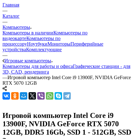
Главная
—
Каталог
—
Компьютеры
Компьютеры в наличии
Компьютеры по
видеокарте
Компьютеры по
процессору
Ноутбуки
Мониторы
Периферийные
устройства
Комплектующие
—
Игровые компьютеры
Компьютеры для работы и офиса
Графические станции - для
3D, CAD, рендеринга
—
Игровой компьютер Intel Core i9 13900F, NVIDIA GeForce
RTX 5070 12GB
Игровой компьютер Intel Core i9
13900F, NVIDIA GeForce RTX 5070
12GB, DDR5 16Gb, SSD 1 - 512GB, SSD