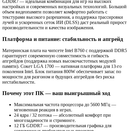
GDDR7 — идеальная комбинация для игр на высоких
настройках и современных визуальных технологий. Большой
объем видеопамяти позволяет комфортно работать с
текстурами высокого разрешения, а поддержка трассировки
лучей и ускоренных сеток ИИ (DLSS) даст реальный прирост
производительности и качества изображения.
Платформа и питание: стабильность и апгрейд
Материнская плата на чипсете Intel B760 с поддержкой DDR5
гарантирует современную совместимость и гибкость
апгрейдов (поддержка новых высокочастотных модулей
памяти). Сокет LGA 1700 — нативная платформа для 13‑го
поколения Intel. Блок питания 800W обеспечивает запас по
мощности для разгоном и будущих апгрейдов без риска
нестабильности.
Почему этот ПК — ваш выигрышный ход
Максимальная частота процессора до 5600 МГц —
мгновенная реакция в играх.
24 ядра / 32 потока — абсолютный комфорт при
многозадачности и стриминге.
12 ГБ GDDR7 — производительная графика для
современных требовательных проектов.