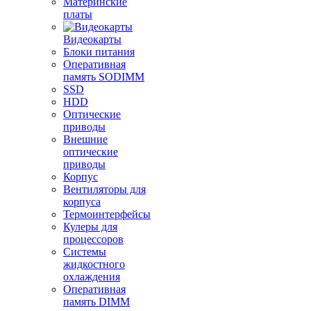
Материнские
платы
Видеокарты
Блоки питания
Оперативная
память SODIMM
SSD
HDD
Оптические
приводы
Внешние
оптические
приводы
Корпус
Вентиляторы для
корпуса
Термоинтерфейсы
Кулеры для
процессоров
Системы
жидкостного
охлаждения
Оперативная
память DIMM