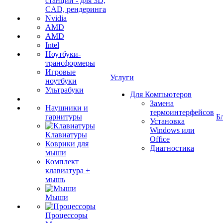
станции - для 3D,
CAD, рендеринга
Nvidia
AMD
AMD
Intel
Ноутбуки-
трансформеры
Игровые
Услуги
ноутбуки
Ультрабуки
Для Компьютеров
Замена
Наушники и
термоинтерфейсов
гарнитуры
Б
Установка
Windows или
Клавиатуры
Office
Коврики для
Диагностика
мыши
Комплект
клавиатура +
мышь
Мыши
Процессоры