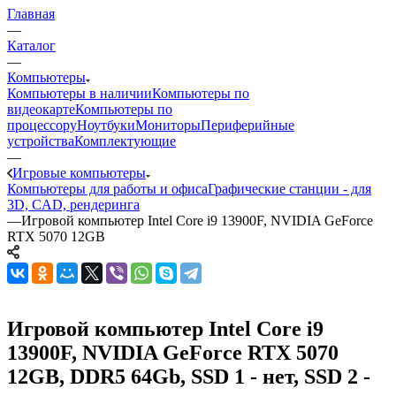
Главная
—
Каталог
—
Компьютеры
Компьютеры в наличии
Компьютеры по
видеокарте
Компьютеры по
процессору
Ноутбуки
Мониторы
Периферийные
устройства
Комплектующие
—
Игровые компьютеры
Компьютеры для работы и офиса
Графические станции - для
3D, CAD, рендеринга
—
Игровой компьютер Intel Core i9 13900F, NVIDIA GeForce
RTX 5070 12GB
Игровой компьютер Intel Core i9
13900F, NVIDIA GeForce RTX 5070
12GB, DDR5 64Gb, SSD 1 - нет, SSD 2 -