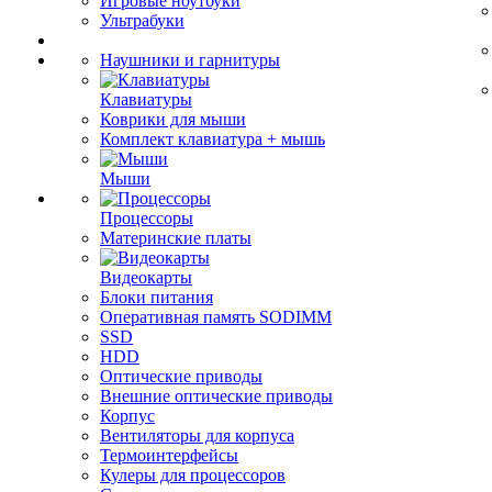
Игровые ноутбуки
Ультрабуки
Наушники и гарнитуры
Клавиатуры
Коврики для мыши
Комплект клавиатура + мышь
Мыши
Процессоры
Материнские платы
Видеокарты
Блоки питания
Оперативная память SODIMM
SSD
HDD
Оптические приводы
Внешние оптические приводы
Корпус
Вентиляторы для корпуса
Термоинтерфейсы
Кулеры для процессоров