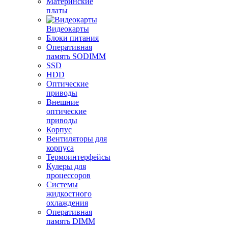
Материнские
платы
Видеокарты
Блоки питания
Оперативная
память SODIMM
SSD
HDD
Оптические
приводы
Внешние
оптические
приводы
Корпус
Вентиляторы для
корпуса
Термоинтерфейсы
Кулеры для
процессоров
Системы
жидкостного
охлаждения
Оперативная
память DIMM