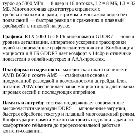
турбо до 5300 МГц — 8 ядер и 16 потоков, L2 = 8 МБ, L3 = 32
МБ. Многопоточная архитектура справится с
требовательными играми, стримом и монтажом видео без
подвисаний — быстрая реакция в сражениях и плавный
фреймрейт в пиковой нагрузке.
Графика
: RTX 5060 Ti с 8 ГБ видеопамяти GDDR7 — новый
уровень детализации, аппаратное ускорение трассировки
лучей и современные графические технологии. Комбинация
мощности и 8 ГБ GDDR7 даёт комфорт в 1440p и отличные
показатели в онлайн‑шутерах и AAA‑проектах.
Платформа и надежность
: материнская плата на чипсете
AMD B650 и сокете AM5 — стабильная основа с
продуманной разводкой и возможностями апгрейда. Блок
питания 700W обеспечивает запас мощности для длительных
игровых сессий и последующих апгрейдов.
Память и апгрейд
: система поддерживает современные
высокочастотные модули DDR5 — мгновенные загрузки,
быстрая обработка текстур и плавный многозадачный режим.
Конфигурации памяти можно настроить под ваши задачи: от
комфортного гейминга до профессиональной работы в
контент‑создании.