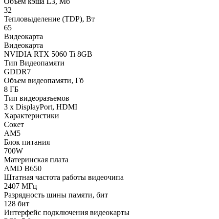
Объем кэша L3, Мб
32
Тепловыделение (TDP), Вт
65
Видеокарта
Видеокарта
NVIDIA RTX 5060 Ti 8GB
Тип Видеопамяти
GDDR7
Объем видеопамяти, Гб
8 ГБ
Тип видеоразъемов
3 x DisplayPort, HDMI
Характеристики
Сокет
AM5
Блок питания
700W
Материнская плата
AMD B650
Штатная частота работы видеочипа
2407 МГц
Разрядность шины памяти, бит
128 бит
Интерфейс подключения видеокарты