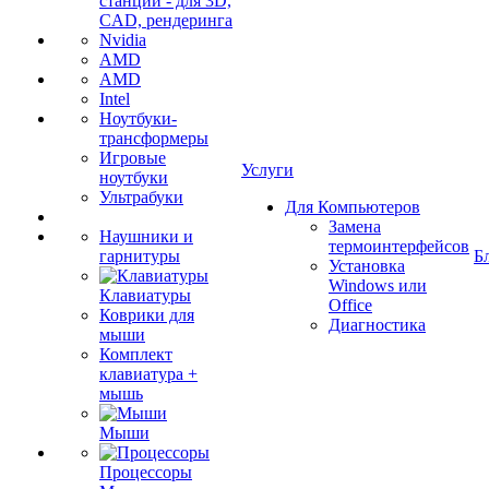
станции - для 3D,
CAD, рендеринга
Nvidia
AMD
AMD
Intel
Ноутбуки-
трансформеры
Игровые
Услуги
ноутбуки
Ультрабуки
Для Компьютеров
Замена
Наушники и
термоинтерфейсов
гарнитуры
Б
Установка
Windows или
Клавиатуры
Office
Коврики для
Диагностика
мыши
Комплект
клавиатура +
мышь
Мыши
Процессоры