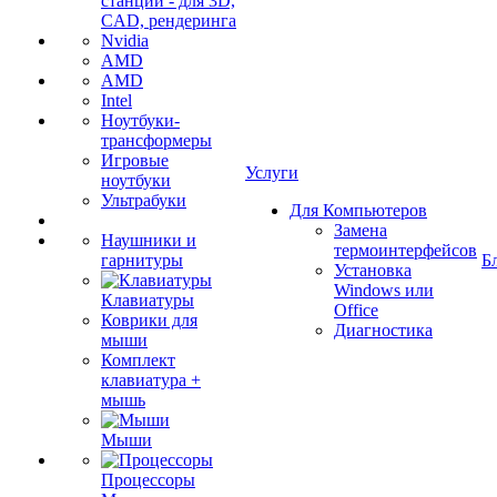
станции - для 3D,
CAD, рендеринга
Nvidia
AMD
AMD
Intel
Ноутбуки-
трансформеры
Игровые
Услуги
ноутбуки
Ультрабуки
Для Компьютеров
Замена
Наушники и
термоинтерфейсов
гарнитуры
Б
Установка
Windows или
Клавиатуры
Office
Коврики для
Диагностика
мыши
Комплект
клавиатура +
мышь
Мыши
Процессоры