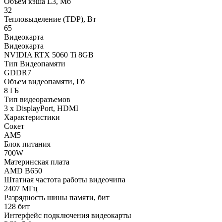
Объем кэша L3, Мб
32
Тепловыделение (TDP), Вт
65
Видеокарта
Видеокарта
NVIDIA RTX 5060 Ti 8GB
Тип Видеопамяти
GDDR7
Объем видеопамяти, Гб
8 ГБ
Тип видеоразъемов
3 x DisplayPort, HDMI
Характеристики
Сокет
AM5
Блок питания
700W
Материнская плата
AMD B650
Штатная частота работы видеочипа
2407 МГц
Разрядность шины памяти, бит
128 бит
Интерфейс подключения видеокарты