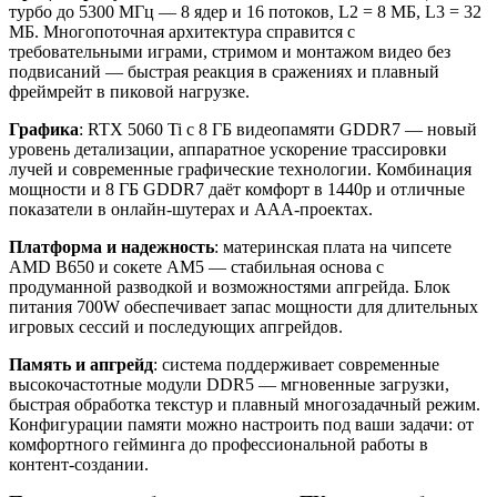
турбо до 5300 МГц — 8 ядер и 16 потоков, L2 = 8 МБ, L3 = 32
МБ. Многопоточная архитектура справится с
требовательными играми, стримом и монтажом видео без
подвисаний — быстрая реакция в сражениях и плавный
фреймрейт в пиковой нагрузке.
Графика
: RTX 5060 Ti с 8 ГБ видеопамяти GDDR7 — новый
уровень детализации, аппаратное ускорение трассировки
лучей и современные графические технологии. Комбинация
мощности и 8 ГБ GDDR7 даёт комфорт в 1440p и отличные
показатели в онлайн‑шутерах и AAA‑проектах.
Платформа и надежность
: материнская плата на чипсете
AMD B650 и сокете AM5 — стабильная основа с
продуманной разводкой и возможностями апгрейда. Блок
питания 700W обеспечивает запас мощности для длительных
игровых сессий и последующих апгрейдов.
Память и апгрейд
: система поддерживает современные
высокочастотные модули DDR5 — мгновенные загрузки,
быстрая обработка текстур и плавный многозадачный режим.
Конфигурации памяти можно настроить под ваши задачи: от
комфортного гейминга до профессиональной работы в
контент‑создании.