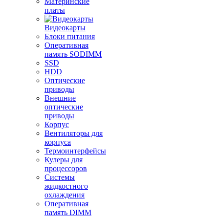
Материнские
платы
Видеокарты
Блоки питания
Оперативная
память SODIMM
SSD
HDD
Оптические
приводы
Внешние
оптические
приводы
Корпус
Вентиляторы для
корпуса
Термоинтерфейсы
Кулеры для
процессоров
Системы
жидкостного
охлаждения
Оперативная
память DIMM