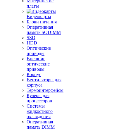
Материнские
платы
Видеокарты
Блоки питания
Оперативная
память SODIMM
SSD
HDD
Оптические
приводы
Внешние
оптические
приводы
Корпус
Вентиляторы для
корпуса
Термоинтерфейсы
Кулеры для
процессоров
Системы
жидкостного
охлаждения
Оперативная
память DIMM