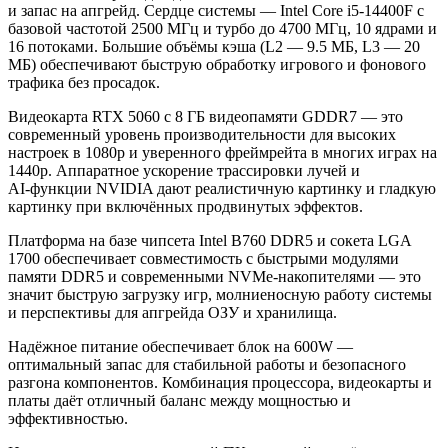
и запас на апгрейд. Сердце системы — Intel Core i5‑14400F с
базовой частотой 2500 МГц и турбо до 4700 МГц, 10 ядрами и
16 потоками. Большие объёмы кэша (L2 — 9.5 МБ, L3 — 20
МБ) обеспечивают быструю обработку игрового и фоновогo
трафика без просадок.
Видеокарта RTX 5060 с 8 ГБ видеопамяти GDDR7 — это
современный уровень производительности для высоких
настроек в 1080p и уверенного фреймрейта в многих играх на
1440p. Аппаратное ускорение трассировки лучей и
AI‑функции NVIDIA дают реалистичную картинку и гладкую
картинку при включённых продвинутых эффектов.
Платформа на базе чипсета Intel B760 DDR5 и сокета LGA
1700 обеспечивает совместимость с быстрыми модулями
памяти DDR5 и современными NVMe‑накопителями — это
значит быструю загрузку игр, молниеносную работу системы
и перспективы для апгрейда ОЗУ и хранилища.
Надёжное питание обеспечивает блок на 600W —
оптимальный запас для стабильной работы и безопасного
разгона компонентов. Комбинация процессора, видеокарты и
платы даёт отличный баланс между мощностью и
эффективностью.