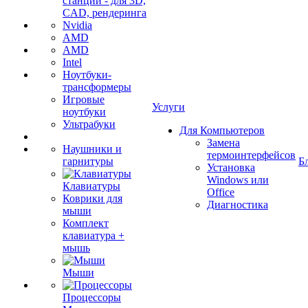
станции - для 3D,
CAD, рендеринга
Nvidia
AMD
AMD
Intel
Ноутбуки-
трансформеры
Игровые
Услуги
ноутбуки
Ультрабуки
Для Компьютеров
Замена
Наушники и
термоинтерфейсов
гарнитуры
Б
Установка
Windows или
Клавиатуры
Office
Коврики для
Диагностика
мыши
Комплект
клавиатура +
мышь
Мыши
Процессоры