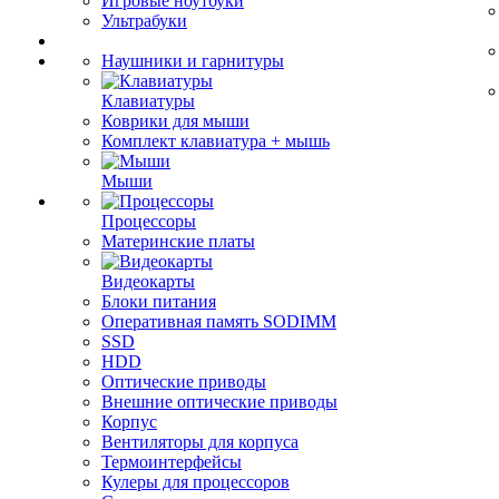
Игровые ноутбуки
Ультрабуки
Наушники и гарнитуры
Клавиатуры
Коврики для мыши
Комплект клавиатура + мышь
Мыши
Процессоры
Материнские платы
Видеокарты
Блоки питания
Оперативная память SODIMM
SSD
HDD
Оптические приводы
Внешние оптические приводы
Корпус
Вентиляторы для корпуса
Термоинтерфейсы
Кулеры для процессоров