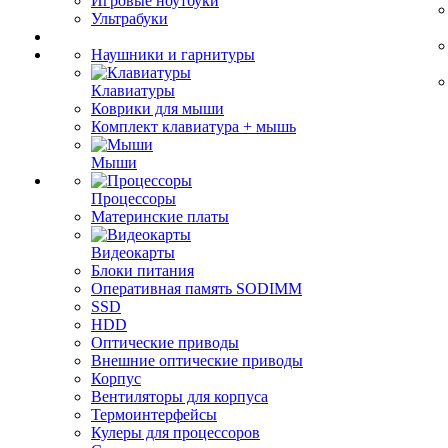
Игровые ноутбуки
Ультрабуки
Наушники и гарнитуры
Клавиатуры
Коврики для мыши
Комплект клавиатура + мышь
Мыши
Процессоры
Материнские платы
Видеокарты
Блоки питания
Оперативная память SODIMM
SSD
HDD
Оптические приводы
Внешние оптические приводы
Корпус
Вентиляторы для корпуса
Термоинтерфейсы
Кулеры для процессоров