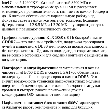
Intel Core i5‑12600KF с базовой частотой 3700 МГц и
максимальной в турбо‑режиме до 4900 МГц раскрывает
мгновенную производительность там, где это важно. 10 ядер и
до 16 потоков обеспечивают параллельную работу игр,
фоновых задач и записи контента без тормозов. Большие
буферы кэша — L2 9.5 МБ и L3 20 МБ — ускоряют доступ к
данным и повышают отзывчивость системы.
Графика нового уровня:
RTX 5060 с 8 ГБ быстрой памяти
GDDR7 — это плавный фреймрейт, поддержка трассировки
лучей и аппаратного DLSS для прироста производительности
без потерь качества. Идеально подходит для современных игр
на высоких настройках и для создания контента с акцентом на
визуализацию.
Платформа и апгрейд‑потенциал:
материнская плата на
чипсете Intel B760 DDR5 и сокете LGA1700 обеспечивает
поддержку новейших процессоров и памяти DDR5. Это
значит возможность установки высокочастотных модулей
оперативной памяти для максимальной скорости загрузки
уровней и быстрой работы приложений (точная
конфигурация ОЗУ зависит от комплектации).
Надёжность и питание:
блок питания 600W гарантирует
стабильную работу компонентов и запас для будущих