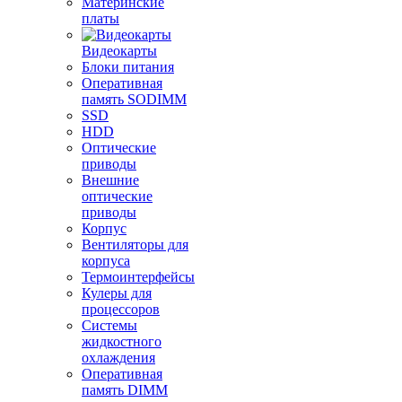
Материнские
платы
Видеокарты
Блоки питания
Оперативная
память SODIMM
SSD
HDD
Оптические
приводы
Внешние
оптические
приводы
Корпус
Вентиляторы для
корпуса
Термоинтерфейсы
Кулеры для
процессоров
Системы
жидкостного
охлаждения
Оперативная
память DIMM