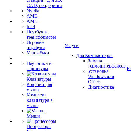
станции - для 3D,
CAD, рендеринга
Nvidia
AMD
AMD
Intel
Ноутбуки-
трансформеры
Игровые
Услуги
ноутбуки
Ультрабуки
Для Компьютеров
Замена
Наушники и
термоинтерфейсов
гарнитуры
Б
Установка
Windows или
Клавиатуры
Office
Коврики для
Диагностика
мыши
Комплект
клавиатура +
мышь
Мыши
Процессоры