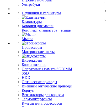
Игровые ноутбуки
Ультрабуки
Наушники и гарнитуры
Клавиатуры
Коврики для мыши
Комплект клавиатура + мышь
Мыши
Процессоры
Материнские платы
Видеокарты
Блоки питания
Оперативная память SODIMM
SSD
HDD
Оптические приводы
Внешние оптические приводы
Корпус
Вентиляторы для корпуса
Термоинтерфейсы
Кулеры для процессоров