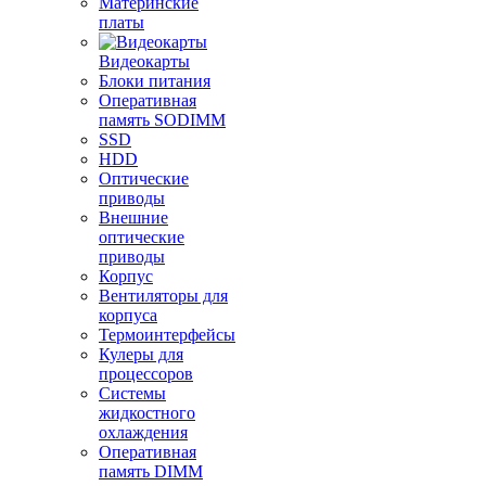
Материнские
платы
Видеокарты
Блоки питания
Оперативная
память SODIMM
SSD
HDD
Оптические
приводы
Внешние
оптические
приводы
Корпус
Вентиляторы для
корпуса
Термоинтерфейсы
Кулеры для
процессоров
Системы
жидкостного
охлаждения
Оперативная
память DIMM