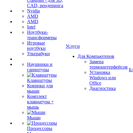
станции - для 3D,
CAD, рендеринга
Nvidia
AMD
AMD
Intel
Ноутбуки-
трансформеры
Игровые
Услуги
ноутбуки
Ультрабуки
Для Компьютеров
Замена
Наушники и
термоинтерфейсов
гарнитуры
Б
Установка
Windows или
Клавиатуры
Office
Коврики для
Диагностика
мыши
Комплект
клавиатура +
мышь
Мыши
Процессоры