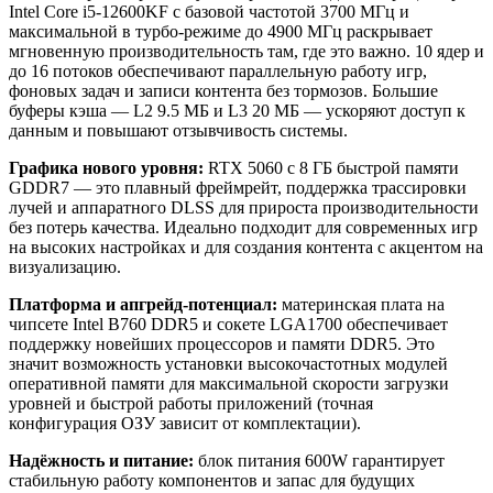
Intel Core i5‑12600KF с базовой частотой 3700 МГц и
максимальной в турбо‑режиме до 4900 МГц раскрывает
мгновенную производительность там, где это важно. 10 ядер и
до 16 потоков обеспечивают параллельную работу игр,
фоновых задач и записи контента без тормозов. Большие
буферы кэша — L2 9.5 МБ и L3 20 МБ — ускоряют доступ к
данным и повышают отзывчивость системы.
Графика нового уровня:
RTX 5060 с 8 ГБ быстрой памяти
GDDR7 — это плавный фреймрейт, поддержка трассировки
лучей и аппаратного DLSS для прироста производительности
без потерь качества. Идеально подходит для современных игр
на высоких настройках и для создания контента с акцентом на
визуализацию.
Платформа и апгрейд‑потенциал:
материнская плата на
чипсете Intel B760 DDR5 и сокете LGA1700 обеспечивает
поддержку новейших процессоров и памяти DDR5. Это
значит возможность установки высокочастотных модулей
оперативной памяти для максимальной скорости загрузки
уровней и быстрой работы приложений (точная
конфигурация ОЗУ зависит от комплектации).
Надёжность и питание:
блок питания 600W гарантирует
стабильную работу компонентов и запас для будущих