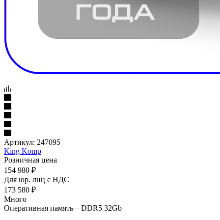
Артикул:
247095
King Komp
Розничная цена
154 980
₽
Для юр. лиц c НДС
173 580
₽
Много
Оперативная память
—
DDR5 32Gb