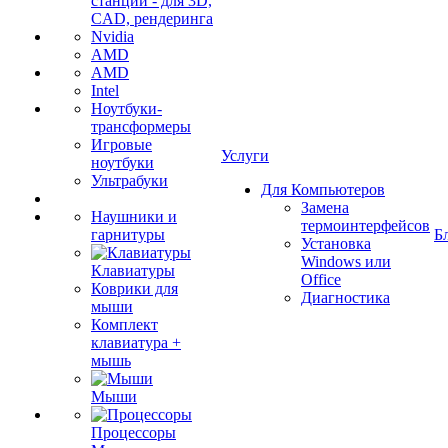
станции - для 3D,
CAD, рендеринга
Nvidia
AMD
AMD
Intel
Ноутбуки-
трансформеры
Игровые
Услуги
ноутбуки
Ультрабуки
Для Компьютеров
Замена
Наушники и
термоинтерфейсов
гарнитуры
Б
Установка
Windows или
Клавиатуры
Office
Коврики для
Диагностика
мыши
Комплект
клавиатура +
мышь
Мыши
Процессоры