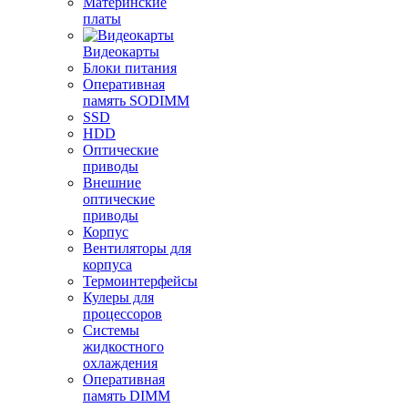
Материнские
платы
Видеокарты
Блоки питания
Оперативная
память SODIMM
SSD
HDD
Оптические
приводы
Внешние
оптические
приводы
Корпус
Вентиляторы для
корпуса
Термоинтерфейсы
Кулеры для
процессоров
Системы
жидкостного
охлаждения
Оперативная
память DIMM