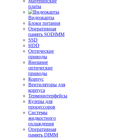
Материнские
платы
Видеокарты
Блоки питания
Оперативная
память SODIMM
SSD
HDD
Оптические
приводы
Внешние
оптические
приводы
Корпус
Вентиляторы для
корпуса
Термоинтерфейсы
Кулеры для
процессоров
Системы
жидкостного
охлаждения
Оперативная
память DIMM