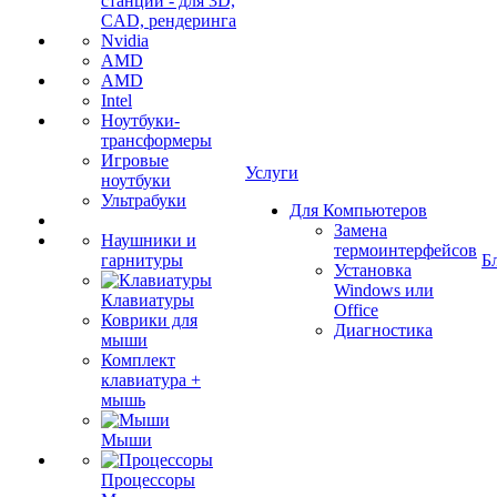
станции - для 3D,
CAD, рендеринга
Nvidia
AMD
AMD
Intel
Ноутбуки-
трансформеры
Игровые
Услуги
ноутбуки
Ультрабуки
Для Компьютеров
Замена
Наушники и
термоинтерфейсов
гарнитуры
Б
Установка
Windows или
Клавиатуры
Office
Коврики для
Диагностика
мыши
Комплект
клавиатура +
мышь
Мыши
Процессоры