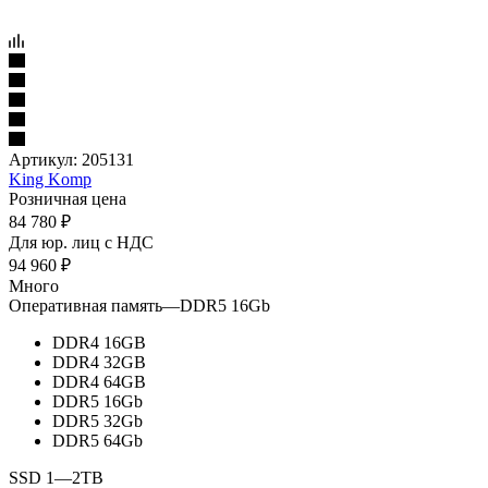
Артикул:
205131
King Komp
Розничная цена
84 780
₽
Для юр. лиц c НДС
94 960
₽
Много
Оперативная память
—
DDR5 16Gb
DDR4 16GB
DDR4 32GB
DDR4 64GB
DDR5 16Gb
DDR5 32Gb
DDR5 64Gb
SSD 1
—
2TB