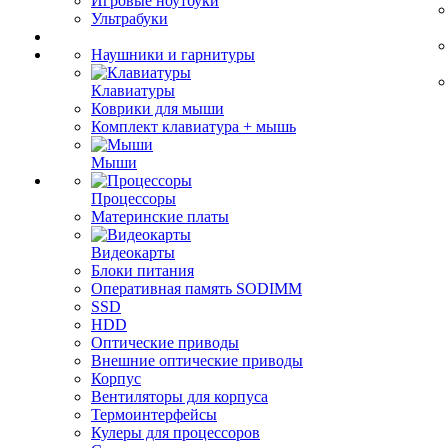
Игровые ноутбуки
Ультрабуки
Наушники и гарнитуры
Клавиатуры
Коврики для мыши
Комплект клавиатура + мышь
Мыши
Процессоры
Материнские платы
Видеокарты
Блоки питания
Оперативная память SODIMM
SSD
HDD
Оптические приводы
Внешние оптические приводы
Корпус
Вентиляторы для корпуса
Термоинтерфейсы
Кулеры для процессоров