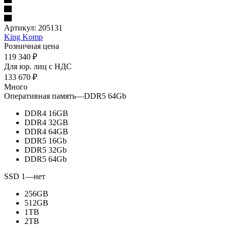
Артикул:
205131
King Komp
Розничная цена
119 340
₽
Для юр. лиц c НДС
133 670
₽
Много
Оперативная память
—
DDR5 64Gb
DDR4 16GB
DDR4 32GB
DDR4 64GB
DDR5 16Gb
DDR5 32Gb
DDR5 64Gb
SSD 1
—
нет
256GB
512GB
1TB
2TB