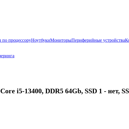
 по процессору
Ноутбуки
Мониторы
Периферийные устройства
К
деринга
ore i5-13400, DDR5 64Gb, SSD 1 - нет, SS