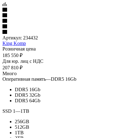
Артикул:
234432
King Komp
Розничная цена
185 550
₽
Для юр. лиц c НДС
207 810
₽
Много
Оперативная память
—
DDR5 16Gb
DDR5 16Gb
DDR5 32Gb
DDR5 64Gb
SSD 1
—
1TB
256GB
512GB
1TB