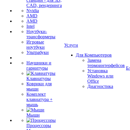
станции - для 3D,
CAD, рендеринга
Nvidia
AMD
AMD
Intel
Ноутбуки-
трансформеры
Игровые
Услуги
ноутбуки
Ультрабуки
Для Компьютеров
Замена
Наушники и
термоинтерфейсов
гарнитуры
Б
Установка
Windows или
Клавиатуры
Office
Коврики для
Диагностика
мыши
Комплект
клавиатура +
мышь
Мыши
Процессоры