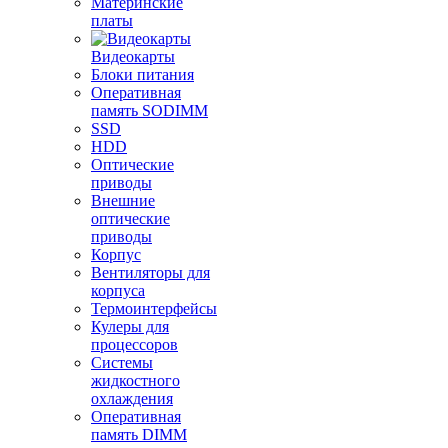
Материнские
платы
Видеокарты
Блоки питания
Оперативная
память SODIMM
SSD
HDD
Оптические
приводы
Внешние
оптические
приводы
Корпус
Вентиляторы для
корпуса
Термоинтерфейсы
Кулеры для
процессоров
Системы
жидкостного
охлаждения
Оперативная
память DIMM