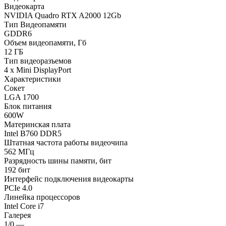
Видеокарта
NVIDIA Quadro RTX A2000 12Gb
Тип Видеопамяти
GDDR6
Объем видеопамяти, Гб
12 ГБ
Тип видеоразъемов
4 x Mini DisplayPort
Характеристики
Сокет
LGA 1700
Блок питания
600W
Материнская плата
Intel B760 DDR5
Штатная частота работы видеочипа
562 МГц
Разрядность шины памяти, бит
192 бит
Интерфейс подключения видеокарты
PCIe 4.0
Линейка процессоров
Intel Core i7
Галерея
1/0
—