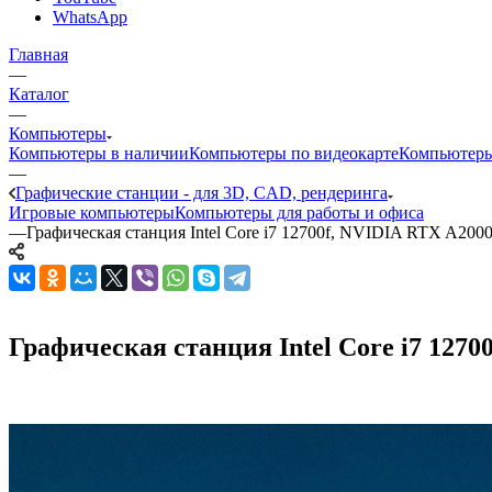
WhatsApp
Главная
—
Каталог
—
Компьютеры
Компьютеры в наличии
Компьютеры по видеокарте
Компьютеры
—
Графические станции - для 3D, CAD, рендеринга
Игровые компьютеры
Компьютеры для работы и офиса
—
Графическая станция Intel Core i7 12700f, NVIDIA RTX A200
Графическая станция Intel Core i7 1270