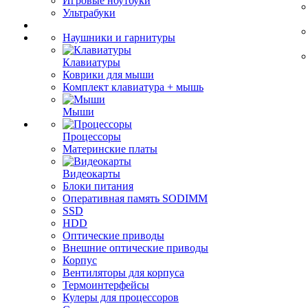
Игровые ноутбуки
Ультрабуки
Наушники и гарнитуры
Клавиатуры
Коврики для мыши
Комплект клавиатура + мышь
Мыши
Процессоры
Материнские платы
Видеокарты
Блоки питания
Оперативная память SODIMM
SSD
HDD
Оптические приводы
Внешние оптические приводы
Корпус
Вентиляторы для корпуса
Термоинтерфейсы
Кулеры для процессоров