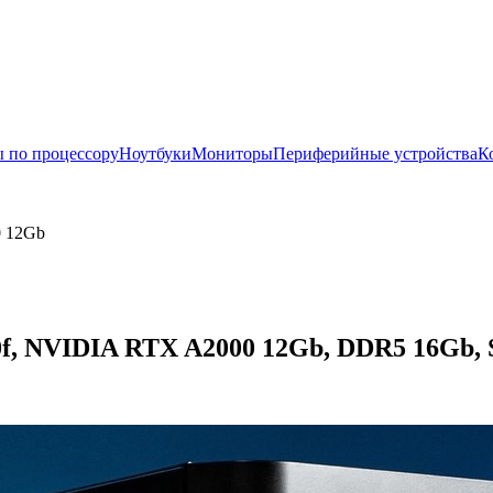
 по процессору
Ноутбуки
Мониторы
Периферийные устройства
К
0 12Gb
0f, NVIDIA RTX A2000 12Gb, DDR5 16Gb, S